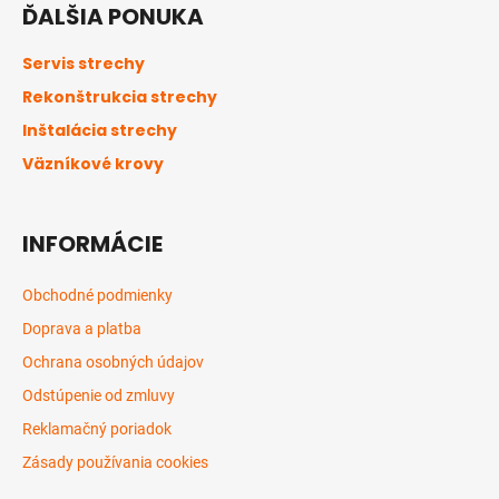
ĎALŠIA PONUKA
p
ä
Servis strechy
t
Rekonštrukcia strechy
i
Inštalácia strechy
e
Väzníkové krovy
INFORMÁCIE
Obchodné podmienky
Doprava a platba
Ochrana osobných údajov
Odstúpenie od zmluvy
Reklamačný poriadok
Zásady používania cookies