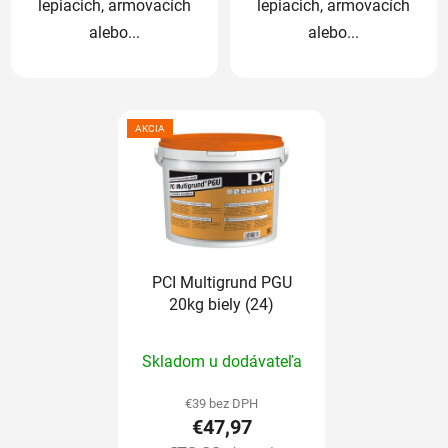
lepiacich, armovacích
lepiacich, armovacích
alebo...
alebo...
AKCIA
PCI Multigrund PGU
20kg biely (24)
Priemerné
Skladom u dodávateľa
hodnotenie
produktu
€39 bez DPH
€47,97
je