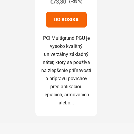
€73,80
5,0
(–35 %)
z
5
DO KOŠÍKA
hviezdičiek.
PCI Multigrund PGU je
vysoko kvalitný
univerzálny základný
náter, ktorý sa používa
na zlepšenie priľnavosti
a prípravu povrchov
pred aplikáciou
lepiacich, armovacích
alebo...
Z
á