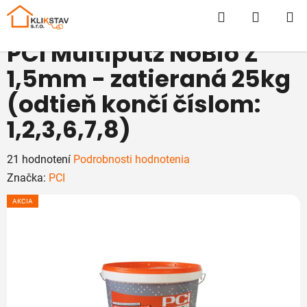
Prejsť
Hľadať
NÁKUP
na
obsah
KOŠÍK
PCI Multiputz NoBio Z
1,5mm - zatieraná 25kg
(odtieň končí číslom:
1,2,3,6,7,8)
Priemerné
21 hodnotení
Podrobnosti hodnotenia
hodnotenie
Značka:
PCI
produktu
AKCIA
je
4,8
z
5
hviezdičiek.