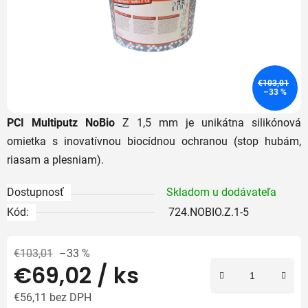
€103,01
–33 %
PCI Multiputz NoBio
Z 1,5 mm je unikátna silikónová
omietka s inovatívnou biocídnou ochranou (stop hubám,
riasam a plesniam).
Dostupnosť
Skladom u dodávateľa
Kód:
724.NOBIO.Z.1-5
€103,01
–33 %
€69,02
/ ks
€56,11 bez DPH