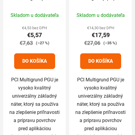
Priemerné
Priemerné
Skladom u dodávateľa
Skladom u dodávateľa
hodnotenie
hodnotenie
produktu
produktu
€4,53 bez DPH
€14,30 bez DPH
€5,57
€17,59
je
je
€7,63
5,0
€27,06
5,0
(–27 %)
(–35 %)
z
z
5
5
DO KOŠÍKA
DO KOŠÍKA
hviezdičiek.
hviezdičiek.
PCI Multigrund PGU je
PCI Multigrund PGU je
vysoko kvalitný
vysoko kvalitný
univerzálny základný
univerzálny základný
náter, ktorý sa používa
náter, ktorý sa používa
na zlepšenie priľnavosti
na zlepšenie priľnavosti
a prípravu povrchov
a prípravu povrchov
pred aplikáciou
pred aplikáciou