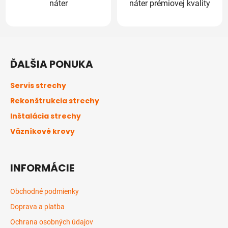
náter
náter prémiovej kvality
Z
á
ĎALŠIA PONUKA
p
ä
Servis strechy
t
Rekonštrukcia strechy
i
Inštalácia strechy
e
Väzníkové krovy
INFORMÁCIE
Obchodné podmienky
Doprava a platba
Ochrana osobných údajov