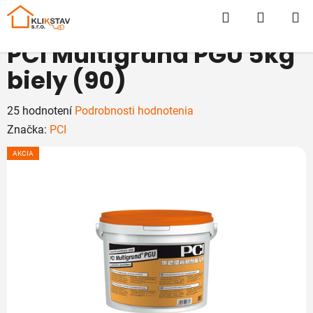
Prejsť
Hľadať
NÁKUP
na
obsah
KOŠÍK
PCI Multigrund PGU 5kg
biely (90)
Priemerné
25 hodnotení
Podrobnosti hodnotenia
hodnotenie
Značka:
PCI
produktu
AKCIA
je
5,0
z
5
hviezdičiek.