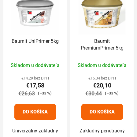
Baumit UniPrimer 5kg
Baumit
PremiumPrimer 5kg
Priemerné
Priemerné
Skladom u dodávateľa
Skladom u dodávateľa
hodnotenie
hodnotenie
produktu
produktu
€14,29 bez DPH
€16,34 bez DPH
€17,58
€20,10
je
je
€26,63
5,0
€30,44
5,0
(–33 %)
(–33 %)
z
z
5
5
DO KOŠÍKA
DO KOŠÍKA
hviezdičiek.
hviezdičiek.
Univerzálny základný
Základný penetračný