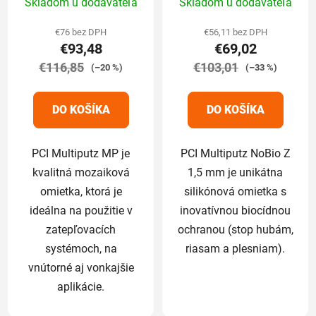
Skladom u dodávateľa
Skladom u dodávateľa
hodnotenie
hodnotenie
produktu
produktu
€76 bez DPH
€56,11 bez DPH
€93,48
€69,02
je
je
€116,85
5,0
€103,01
4,8
(–20 %)
(–33 %)
z
z
5
5
DO KOŠÍKA
DO KOŠÍKA
hviezdičiek.
hviezdičiek.
PCI Multiputz MP je
PCI Multiputz NoBio Z
kvalitná mozaiková
1,5 mm je unikátna
omietka, ktorá je
silikónová omietka s
ideálna na použitie v
inovatívnou biocídnou
zatepľovacích
ochranou (stop hubám,
systémoch, na
riasam a plesniam).
vnútorné aj vonkajšie
aplikácie.