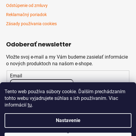
Odstúpenie od zmluvy
Reklamačný poriadok
Zásady používania cookies
Odoberať newsletter
Vložte svoj e-mail a my Vám budeme zasielať informácie
o nových produktoch na našom e-shope.
Email
Vložením e-mailu súhlasíte s
podmienkami ochrany
Tento web používa súbory cookie. Ďalším prechádzaním
osobných údajov
tohto webu vyjadrujete súhlas s ich používaním. Viac
informácií
tu
.
PRIHLÁSIŤ SA
Nastavenie