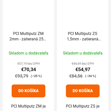
PCI Multiputz ZM
PCI Multiputz ZS
2mm - zatieraná 25kg
1,5mm - zatieraná
(odtieň končí číslom:
25kg (odtieň končí
Priemerné
Priemerné
1,2,3,6,7,8)
číslom: 1,2,3,6,7,8)
Skladom u dodávateľa
Skladom u dodávateľa
hodnotenie
hodnotenie
produktu
produktu
€57,19 bez DPH
€44,69 bez DPH
€70,34
€54,97
je
je
€93,79
5,0
€84,56
5,0
(–25 %)
(–34 %)
z
z
5
5
DO KOŠÍKA
DO KOŠÍKA
hviezdičiek.
hviezdičiek.
PCI Multiputz ZM je
PCI Multiputz ZS je