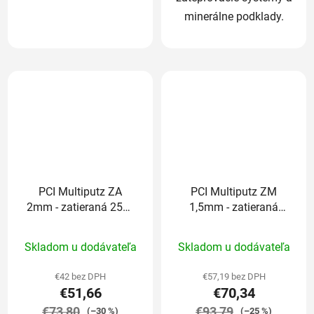
minerálne podklady.
PCI Multiputz ZA
PCI Multiputz ZM
2mm - zatieraná 25kg
1,5mm - zatieraná
(odtieň končí číslom:
25kg (odtieň končí
Priemerné
Priemerné
1,2,3,6,7,8)
číslom: 1,2,3,6,7,8)
Skladom u dodávateľa
Skladom u dodávateľa
hodnotenie
hodnotenie
produktu
produktu
€42 bez DPH
€57,19 bez DPH
€51,66
€70,34
je
je
€73,80
5,0
€93,79
5,0
(–30 %)
(–25 %)