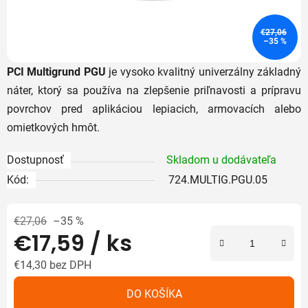
€27,06
–35 %
PCI Multigrund PGU
je vysoko kvalitný univerzálny základný
náter, ktorý sa používa na zlepšenie priľnavosti a prípravu
povrchov pred aplikáciou lepiacich, armovacích alebo
omietkových hmôt.
Dostupnosť
Skladom u dodávateľa
Kód:
724.MULTIG.PGU.05
€27,06
–35 %
€17,59
/ ks
€14,30 bez DPH
Jednotková cena:
DO KOŠÍKA