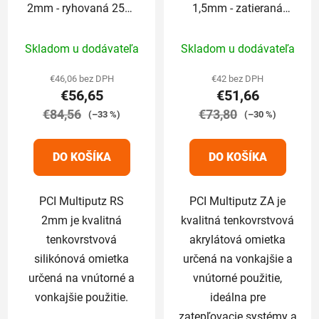
2mm - ryhovaná 25kg
1,5mm - zatieraná
(odtieň končí číslom:
25kg (odtieň končí
Priemerné
Priemerné
1,2,3,6,7,8)
číslom: 1,2,3,6,7,8)
Skladom u dodávateľa
Skladom u dodávateľa
hodnotenie
hodnotenie
produktu
produktu
€46,06 bez DPH
€42 bez DPH
€56,65
€51,66
je
je
€84,56
5,0
€73,80
5,0
(–33 %)
(–30 %)
z
z
5
5
DO KOŠÍKA
DO KOŠÍKA
hviezdičiek.
hviezdičiek.
PCI Multiputz RS
PCI Multiputz ZA je
2mm je kvalitná
kvalitná tenkovrstvová
tenkovrstvová
akrylátová omietka
silikónová omietka
určená na vonkajšie a
určená na vnútorné a
vnútorné použitie,
vonkajšie použitie.
ideálna pre
zatepľovacie systémy a