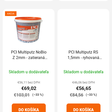
AKCIA
PCI Multiputz NoBio
PCI Multiputz RS
Z 2mm - zatieraná
1,5mm - ryhovaná
25kg (odtieň končí
25kg (odtieň končí
Priemerné
Priemerné
číslom: 1,2,3,6,7,8)
číslom: 1,2,3,6,7,8)
Skladom u dodávateľa
Skladom u dodávateľa
hodnotenie
hodnotenie
produktu
produktu
€56,11 bez DPH
€46,06 bez DPH
€69,02
€56,65
je
je
€103,01
5,0
€84,56
5,0
(–33 %)
(–33 %)
z
z
5
5
DO KOŠÍKA
DO KOŠÍKA