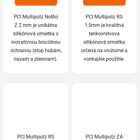
hviezdičiek.
hviezdičiek.
PCI Multiputz NoBio
PCI Multiputz RS
Z 2 mm je unikátna
1,5mm je kvalitná
silikónová omietka s
tenkovrstvová
inovatívnou biocídnou
silikónová omietka
ochranou (stop hubám,
určená na vnútorné a
riasam a plesniam).
vonkajšie použitie.
PCI Multiputz RS
PCI Multiputz ZA