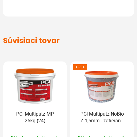
Súvisiaci tovar
AKCIA
PCI Multiputz MP
PCI Multiputz NoBio
25kg (24)
Z 1,5mm - zatieraná
25kg (odtieň končí
Priemerné
Priemerné
číslom: 1,2,3,6,7,8)