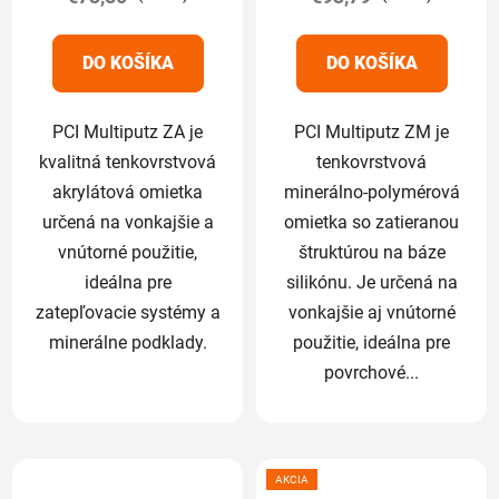
z
z
5
5
DO KOŠÍKA
DO KOŠÍKA
hviezdičiek.
hviezdičiek.
PCI Multiputz ZA je
PCI Multiputz ZM je
kvalitná tenkovrstvová
tenkovrstvová
akrylátová omietka
minerálno-polymérová
určená na vonkajšie a
omietka so zatieranou
vnútorné použitie,
štruktúrou na báze
ideálna pre
silikónu. Je určená na
zatepľovacie systémy a
vonkajšie aj vnútorné
minerálne podklady.
použitie, ideálna pre
povrchové...
AKCIA