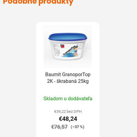
Podobné produkty
Baumit GranoporTop
2K - škrabaná 25kg
Priemerné
Skladom u dodávateľa
hodnotenie
produktu
€39,22 bez DPH
€48,24
je
€76,57
5,0
(–37 %)
z