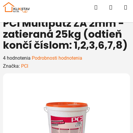
Prejsť
Hľadať
NÁKUP
na
obsah
KOŠÍK
PCI Multiputz ZA 2mm -
zatieraná 25kg (odtieň
končí číslom: 1,2,3,6,7,8)
Priemerné
4 hodnotenia
Podrobnosti hodnotenia
hodnotenie
Značka:
PCI
produktu
je
5,0
z
5
hviezdičiek.