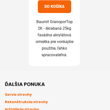
5
DO KOŠÍKA
hviezdičiek.
Baumit GranoporTop
2K - škrabaná 25kg
fasádna akrylátová
omietka pre vonkajšie
použitie, ľahko
spracovateľná.
Z
á
ĎALŠIA PONUKA
p
ä
Servis strechy
t
Rekonštrukcia strechy
i
Inštalácia strechy