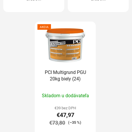
AKCIA
PCI Multigrund PGU
20kg biely (24)
Priemerné
Skladom u dodávateľa
hodnotenie
produktu
€39 bez DPH
€47,97
je
€73,80
5,0
(–35 %)
z