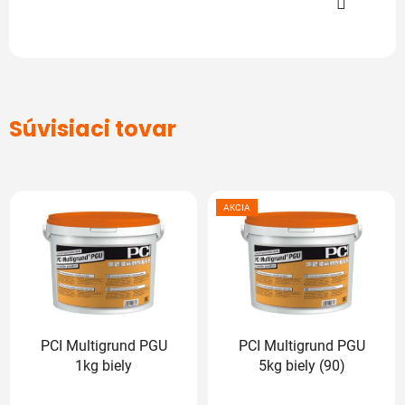
Súvisiaci tovar
AKCIA
PCI Multigrund PGU
PCI Multigrund PGU
1kg biely
5kg biely (90)
Priemerné
Priemerné