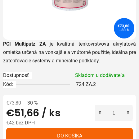
€73,80
–30 %
PCI Multiputz ZA
je kvalitná tenkovrstvová akrylátová
omietka určená na vonkajšie a vnútorné použitie, ideálna pre
zatepľovacie systémy a minerálne podklady.
Dostupnosť
Skladom u dodávateľa
Kód:
724.ZA.2
€73,80
–30 %
€51,66
/ ks
€42 bez DPH
Jednotková cena:
DO KOŠÍKA