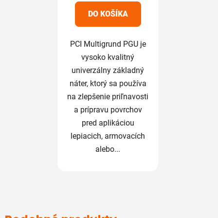
5
DO KOŠÍKA
hviezdičiek.
PCI Multigrund PGU je
vysoko kvalitný
univerzálny základný
náter, ktorý sa používa
na zlepšenie priľnavosti
a prípravu povrchov
pred aplikáciou
lepiacich, armovacích
alebo...