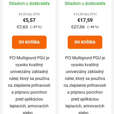
Skladom u dodávateľa
Skladom u dodávateľa
hodnotenie
hodnotenie
produktu
produktu
€4,53 bez DPH
€14,30 bez DPH
€5,57
€17,59
je
je
€7,63
5,0
€27,06
5,0
(–27 %)
(–35 %)
z
z
5
5
DO KOŠÍKA
DO KOŠÍKA
hviezdičiek.
hviezdičiek.
PCI Multigrund PGU je
PCI Multigrund PGU je
vysoko kvalitný
vysoko kvalitný
univerzálny základný
univerzálny základný
náter, ktorý sa používa
náter, ktorý sa používa
na zlepšenie priľnavosti
na zlepšenie priľnavosti
a prípravu povrchov
a prípravu povrchov
pred aplikáciou
pred aplikáciou
lepiacich, armovacích
lepiacich, armovacích
alebo...
alebo...