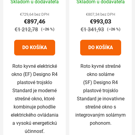
Skladom u dodávateľa
Skladom u dodávateľa
74/118 cm
hodnotenie
hodnotenie
produktu
produktu
€729,64 bez DPH
€807,34 bez DPH
€897,46
€993,03
je
je
€1 212,78
5,0
€1 341,93
5,0
(–26 %)
(–26 %)
z
z
5
5
DO KOŠÍKA
DO KOŠÍKA
hviezdičiek.
hviezdičiek.
Roto kyvné elektrické
Roto kyvné strešné
okno (EF) Designo R4
okno solárne
plastové trojsklo
(SF) Designo R4
Standard je moderné
plastové trojsklo
strešné okno, ktoré
Standard je inovatívne
kombinuje pohodlie
strešné okno s
elektrického ovládania
integrovaným solárnym
a vysokú energetickú
pohonom.
účinnosť.