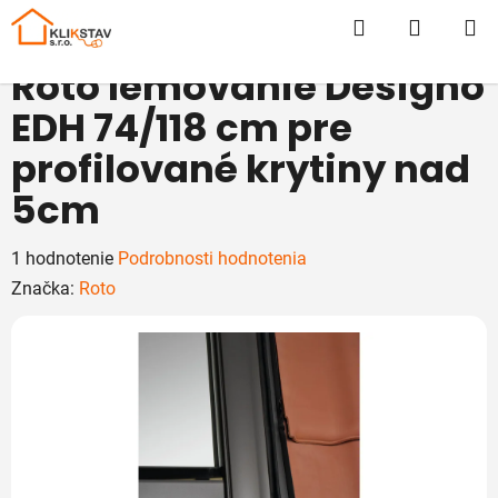
Prejsť
Hľadať
NÁKUP
na
obsah
KOŠÍK
Roto lemovanie Designo
EDH 74/118 cm pre
profilované krytiny nad
5cm
Priemerné
1 hodnotenie
Podrobnosti hodnotenia
hodnotenie
Značka:
Roto
produktu
je
5,0
z
5
hviezdičiek.