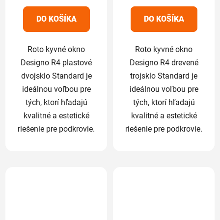
z
z
5
5
DO KOŠÍKA
DO KOŠÍKA
hviezdičiek.
hviezdičiek.
Roto kyvné okno
Roto kyvné okno
Designo R4 plastové
Designo R4 drevené
dvojsklo Standard je
trojsklo Standard je
ideálnou voľbou pre
ideálnou voľbou pre
tých, ktorí hľadajú
tých, ktorí hľadajú
kvalitné a estetické
kvalitné a estetické
riešenie pre podkrovie.
riešenie pre podkrovie.