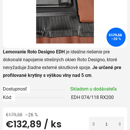
€179,58
–26 %
Lemovanie Roto Designo EDH
je ideálne riešenie pre
dokonalé napojenie strešných okien Roto Designo, ktoré
nevyžaduje žiadne externé skrutkové spoje.
Je určené pre
profilované krytiny s výškou vlny nad 5 cm
.
Dostupnosť
Skladom u dodávateľa
Kód:
EDH 074/118 RX200
€179,58
–26 %
€132,89
/ ks