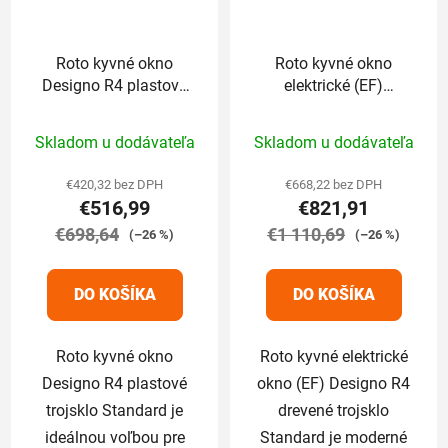
Roto kyvné okno
Roto kyvné okno
Designo R4 plastové
elektrické (EF)
trojsklo Standard
Designo R4 drevené
Priemerné
Priemerné
74/118 cm
trojsklo Standard
Skladom u dodávateľa
Skladom u dodávateľa
74/118 cm
hodnotenie
hodnotenie
produktu
produktu
€420,32 bez DPH
€668,22 bez DPH
€516,99
€821,91
je
je
€698,64
5,0
€1 110,69
5,0
(–26 %)
(–26 %)
z
z
5
5
DO KOŠÍKA
DO KOŠÍKA
hviezdičiek.
hviezdičiek.
Roto kyvné okno
Roto kyvné elektrické
Designo R4 plastové
okno (EF) Designo R4
trojsklo Standard je
drevené trojsklo
ideálnou voľbou pre
Standard je moderné