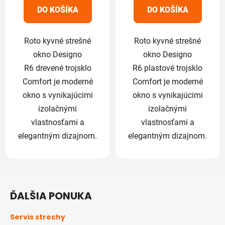
5
5
DO KOŠÍKA
DO KOŠÍKA
hviezdičiek.
hviezdičiek.
Roto kyvné strešné
Roto kyvné strešné
okno Designo
okno Designo
R6 drevené trojsklo
R6 plastové trojsklo
Comfort je moderné
Comfort je moderné
okno s vynikajúcimi
okno s vynikajúcimi
izolačnými
izolačnými
vlastnosťami a
vlastnosťami a
elegantným dizajnom.
elegantným dizajnom.
Z
á
ĎALŠIA PONUKA
p
ä
Servis strechy