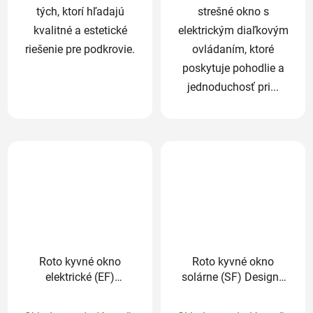
tých, ktorí hľadajú
strešné okno s
kvalitné a estetické
elektrickým diaľkovým
riešenie pre podkrovie.
ovládaním, ktoré
poskytuje pohodlie a
jednoduchosť pri...
Roto kyvné okno
Roto kyvné okno
elektrické (EF)
solárne (SF) Designo
Designo R4 plastové
R4 plastové trojsklo
Priemerné
Priemerné
trojsklo Standard
Standard 74/118 cm