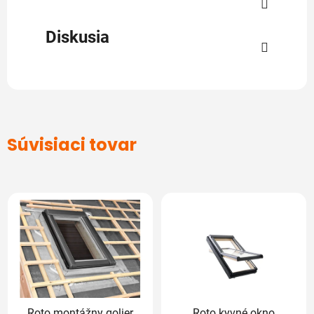
Diskusia
Súvisiaci tovar
Roto montážny golier
Roto kyvné okno