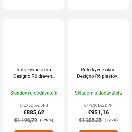
Roto kyvné okno
Roto kyvné okno
Designo R6 drevené
Designo R6 plastové
trojsklo Comfort
trojsklo Comfort
Priemerné
Priemerné
74/118 cm
74/118 cm
Skladom u dodávateľa
Skladom u dodávateľa
hodnotenie
hodnotenie
produktu
produktu
€720,02 bez DPH
€773,30 bez DPH
€885,62
€951,16
je
je
€1 196,79
5,0
€1 285,35
5,0
(–26 %)
(–26 %)
z
z