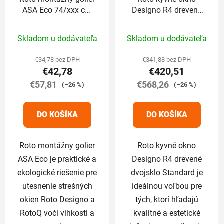
ASA Eco 74/xxx cm
Designo R4 drevené
pre Designo
dvojsklo Standard
Priemerné
Priemerné
74/118 cm
Skladom u dodávateľa
Skladom u dodávateľa
hodnotenie
hodnotenie
produktu
produktu
€34,78 bez DPH
€341,88 bez DPH
€42,78
€420,51
je
je
€57,81
5,0
€568,26
5,0
(–26 %)
(–26 %)
z
z
5
5
DO KOŠÍKA
DO KOŠÍKA
hviezdičiek.
hviezdičiek.
Roto montážny golier
Roto kyvné okno
ASA Eco je praktické a
Designo R4 drevené
ekologické riešenie pre
dvojsklo Standard je
utesnenie strešných
ideálnou voľbou pre
okien Roto Designo a
tých, ktorí hľadajú
RotoQ voči vlhkosti a
kvalitné a estetické