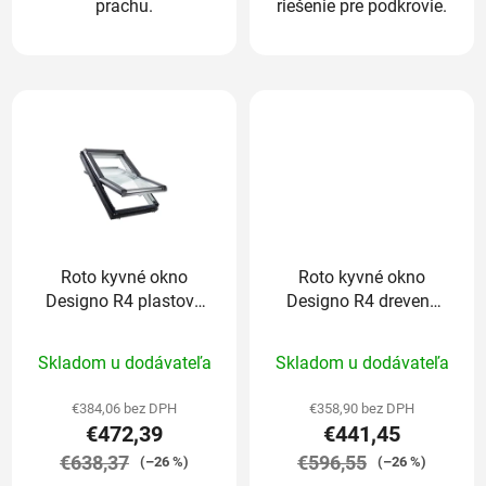
prachu.
riešenie pre podkrovie.
Roto kyvné okno
Roto kyvné okno
Designo R4 plastové
Designo R4 drevené
dvojsklo Standard
trojsklo Standard
Priemerné
Priemerné
74/118 cm
74/118 cm
Skladom u dodávateľa
Skladom u dodávateľa
hodnotenie
hodnotenie
produktu
produktu
€384,06 bez DPH
€358,90 bez DPH
€472,39
€441,45
je
je
€638,37
5,0
€596,55
5,0
(–26 %)
(–26 %)