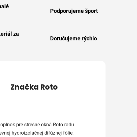
alé
Podporujeme šport
eriál za
Doručujeme rýchlo
Značka
Roto
doplnok
pre
strešné
okná
Roto
radu
evnej
hydroizolačnej
difúznej
fólie,