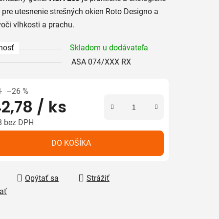
e
pre
utesnenie
strešných
okien
Roto
Designo
a
voči
vlhkosti
a
prachu.
nosť
Skladom u dodávateľa
iek.
ASA 074/XXX RX
1
–26 %
2,78
/ ks
8 bez DPH
tková cena:
DO KOŠÍKA
Opýtať sa
Strážiť
ať