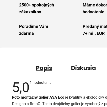
2500+ spokojných
Máme dokon
zákazníkov
hodnotenie
Poradíme Vám
Predaný mat
zdarma
7+ mil. EUR
Popis
Diskusia
5,0
Priemerné
4 hodnotenia
hodnotenie
produktu
je
Roto
montážny
golier
ASA
Eco
je
kvalitný
a
ekologický
5,0
z
Designo
a
RotoQ.
Tento
dvojdielny
golier
je
vyrobený
z
p
5