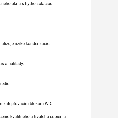
ešného
okna
s
hydroizoláciou
malizuje
riziko
kondenzácie.
as
a
náklady.
rediu.
ým
zatepľovacím
blokom
WD.
čenie
kvalitného
a
trvalého
spojenia