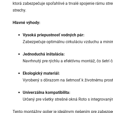
hviezdičiek.
ktorá
zabezpečuje
spoľahlivé
a
trvalé
spojenie
rámu
str
strechy.
Hlavné
výhody:
Vysoká
priepustnosť
vodných
pár:
Zabezpečuje
optimálnu
cirkuláciu
vzduchu
a
mini
Jednoduchá
inštalácia:
Navrhnutý
pre
rýchlu
a
efektívnu
montáž,
čo
šetrí
č
Ekologický
materiál:
Vyrobený
s
dôrazom
na
šetrnosť
k
životnému
prost
Univerzálna
kompatibilita:
Určený
pre
všetky
strešné
okná
Roto
s
integrovan
Tento
montážny
golier
je
ideálnym
riešením
pre
zabezpe