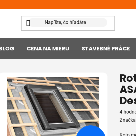
BLOG
CENA NA MIERU
STAVEBNÉ PRÁCE
Ro
AS
De
Prieme
4 hodn
hodnot
Značka
produk
Roto
m