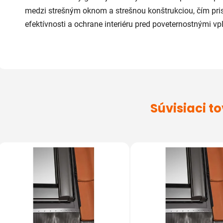
medzi
strešným
oknom
a
strešnou
konštrukciou,
čím
pri
efektívnosti
a
ochrane
interiéru
pred
poveternostnými
vp
Súvisiaci t