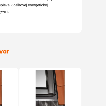
spieva
k
celkovej
energetickej
lyvmi.
ovar