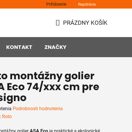
Prihlásenie
Registrácia
PRÁZDNY KOŠÍK
NÁKUPNÝ
KOŠÍK
KONTAKT
ZNAČKY
to montážny golier
A Eco 74/xxx cm pre
signo
rné
otenia
Podrobnosti hodnotenia
enie
:
Roto
tu
ontážny
golier
ASA
Eco
je
praktické
a
ekologické