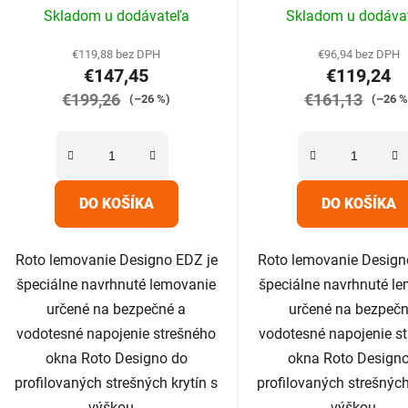
Priemerné
Prieme
Skladom u dodávateľa
Skladom u dodáva
hodnotenie
hodnot
produktu
produk
€119,88 bez DPH
€96,94 bez DPH
€147,45
€119,24
je
je
€199,26
5,0
€161,13
5,0
(–26 %)
(–26 %
z
z
5
5
hviezdičiek.
hviezdič
DO KOŠÍKA
DO KOŠÍKA
Roto lemovanie Designo EDZ je
Roto lemovanie Design
špeciálne navrhnuté lemovanie
špeciálne navrhnuté l
určené na bezpečné a
určené na bezpečn
vodotesné napojenie strešného
vodotesné napojenie s
okna Roto Designo do
okna Roto Design
profilovaných strešných krytín s
profilovaných strešných
výškou...
výškou...