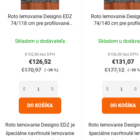
Roto lemovanie Designo EDZ
Roto lemovanie Desi
74/118 cm pre profilované
74/140 cm pre profi
krytiny do 4,5cm
krytiny do 4,5c
Priemerné
Prieme
Skladom u dodávateľa
Skladom u dodáva
hodnotenie
hodnot
produktu
produk
€102,86 bez DPH
€106,56 bez DPH
€126,52
€131,07
je
je
€170,97
5,0
€177,12
5,0
(–26 %)
(–26 %
z
z
5
5
hviezdičiek.
hviezdič
DO KOŠÍKA
DO KOŠÍKA
Roto lemovanie Designo EDZ je
Roto lemovanie Design
špeciálne navrhnuté lemovanie
špeciálne navrhnuté l