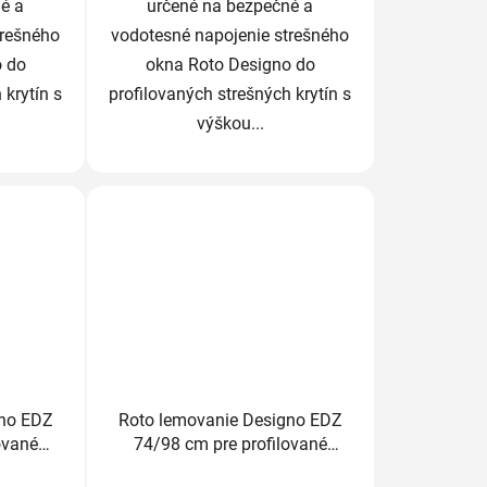
é a
určené na bezpečné a
trešného
vodotesné napojenie strešného
o do
okna Roto Designo do
 krytín s
profilovaných strešných krytín s
výškou...
gno EDZ
Roto lemovanie Designo EDZ
ované
74/98 cm pre profilované
m
krytiny do 4,5cm