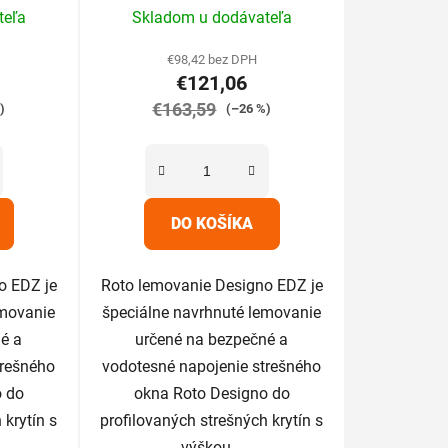
rné
Priemerné
teľa
Skladom u dodávateľa
enie
hodnotenie
tu
produktu
€98,42 bez DPH
€121,06
je
€163,59
5,0
)
(–26 %)
z
5
iek.
hviezdičiek.
DO KOŠÍKA
o EDZ je
Roto lemovanie Designo EDZ je
emovanie
špeciálne navrhnuté lemovanie
é a
určené na bezpečné a
trešného
vodotesné napojenie strešného
o do
okna Roto Designo do
 krytín s
profilovaných strešných krytín s
výškou...