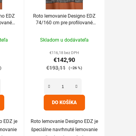
gno EDZ
Roto lemovanie Designo EDZ
lované
74/160 cm pre profilované
m
krytiny do 4,5cm
rné
Priemerné
teľa
Skladom u dodávateľa
enie
hodnotenie
tu
produktu
€116,18 bez DPH
€142,90
je
€193,11
5,0
)
(–26 %)
z
5
iek.
hviezdičiek.
DO KOŠÍKA
o EDZ je
Roto lemovanie Designo EDZ je
emovanie
špeciálne navrhnuté lemovanie