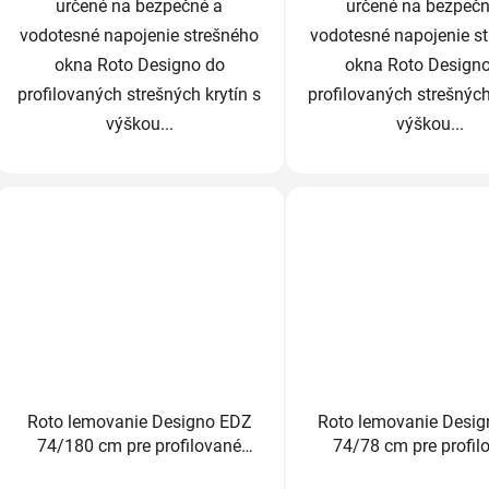
určené na bezpečné a
určené na bezpečn
vodotesné napojenie strešného
vodotesné napojenie s
okna Roto Designo do
okna Roto Design
profilovaných strešných krytín s
profilovaných strešných
výškou...
výškou...
Roto lemovanie Designo EDZ
Roto lemovanie Desi
74/180 cm pre profilované
74/78 cm pre profil
krytiny do 4,5cm
krytiny do 4,5c