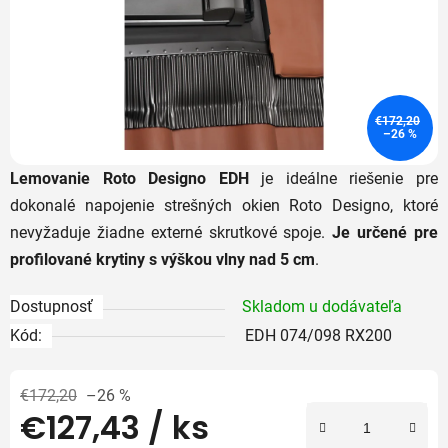
€172,20
–26 %
Lemovanie Roto Designo EDH
je ideálne riešenie pre
dokonalé napojenie strešných okien Roto Designo, ktoré
nevyžaduje žiadne externé skrutkové spoje.
Je určené pre
profilované krytiny s výškou vlny nad 5 cm
.
Dostupnosť
Skladom u dodávateľa
Kód:
EDH 074/098 RX200
€172,20
–26 %
€127,43
/ ks