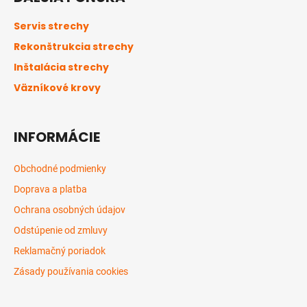
p
ä
Servis strechy
t
Rekonštrukcia strechy
i
Inštalácia strechy
e
Väzníkové krovy
INFORMÁCIE
Obchodné podmienky
Doprava a platba
Ochrana osobných údajov
Odstúpenie od zmluvy
Reklamačný poriadok
Zásady používania cookies