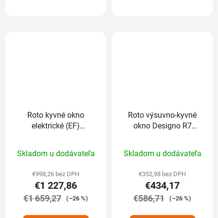
Roto kyvné okno
Roto výsuvno-kyvné
elektrické (EF)
okno Designo R7
Designo R6 drevené
drevené trojsklo
Priemerné
Priemerné
trojsklo Comfort
Standard 74/98 cm
Skladom u dodávateľa
Skladom u dodávateľa
74/98 cm
hodnotenie
hodnotenie
produktu
produktu
€998,26 bez DPH
€352,98 bez DPH
€1 227,86
€434,17
je
je
€1 659,27
5,0
€586,71
5,0
(–26 %)
(–26 %)
z
z