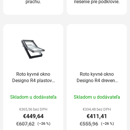
prachu.
riešenie pre podkrovie.
Roto kyvné okno
Roto kyvné okno
Designo R4 plastové
Designo R4 drevené
dvojsklo Standard
trojsklo Standard
Priemerné
Priemerné
74/98 cm
74/98 cm
Skladom u dodávateľa
Skladom u dodávateľa
hodnotenie
hodnotenie
produktu
produktu
€365,56 bez DPH
€334,48 bez DPH
€449,64
€411,41
je
je
€607,62
5,0
€555,96
5,0
(–26 %)
(–26 %)