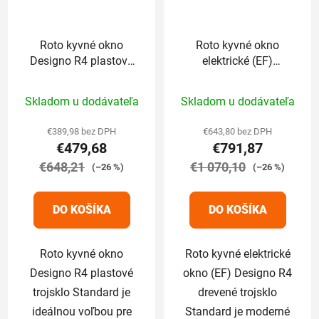
Roto kyvné okno
Roto kyvné okno
Designo R4 plastové
elektrické (EF)
trojsklo Standard
Designo R4 drevené
Priemerné
Priemerné
74/98 cm
trojsklo Standard
Skladom u dodávateľa
Skladom u dodávateľa
74/98 cm
hodnotenie
hodnotenie
produktu
produktu
€389,98 bez DPH
€643,80 bez DPH
€479,68
€791,87
je
je
€648,21
5,0
€1 070,10
5,0
(–26 %)
(–26 %)
z
z
5
5
DO KOŠÍKA
DO KOŠÍKA
hviezdičiek.
hviezdičiek.
Roto kyvné okno
Roto kyvné elektrické
Designo R4 plastové
okno (EF) Designo R4
trojsklo Standard je
drevené trojsklo
ideálnou voľbou pre
Standard je moderné