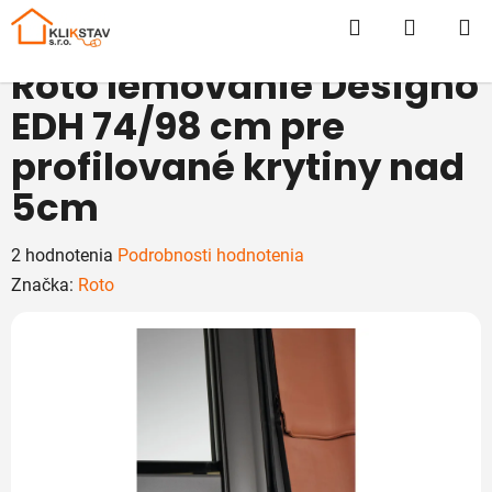
Prejsť
Hľadať
NÁKUP
na
obsah
KOŠÍK
Roto lemovanie Designo
EDH 74/98 cm pre
profilované krytiny nad
5cm
Priemerné
2 hodnotenia
Podrobnosti hodnotenia
hodnotenie
Značka:
Roto
produktu
je
5,0
z
5
hviezdičiek.