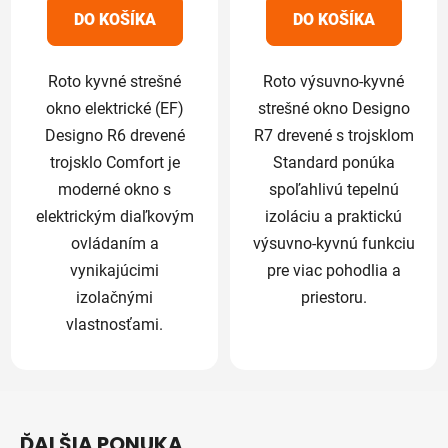
5
5
DO KOŠÍKA
DO KOŠÍKA
hviezdičiek.
hviezdičiek.
Roto kyvné strešné
Roto výsuvno-kyvné
okno elektrické (EF)
strešné okno Designo
Designo R6 drevené
R7 drevené s trojsklom
trojsklo Comfort je
Standard ponúka
moderné okno s
spoľahlivú tepelnú
elektrickým diaľkovým
izoláciu a praktickú
ovládaním a
výsuvno-kyvnú funkciu
vynikajúcimi
pre viac pohodlia a
izolačnými
priestoru.
vlastnosťami.
Z
á
ĎALŠIA PONUKA