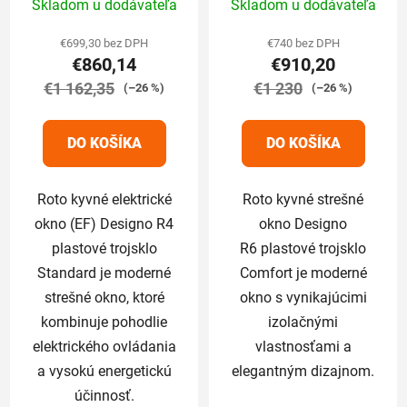
Skladom u dodávateľa
Skladom u dodávateľa
74/98 cm
hodnotenie
hodnotenie
produktu
produktu
€699,30 bez DPH
€740 bez DPH
€860,14
€910,20
je
je
€1 162,35
5,0
€1 230
5,0
(–26 %)
(–26 %)
z
z
5
5
DO KOŠÍKA
DO KOŠÍKA
hviezdičiek.
hviezdičiek.
Roto kyvné elektrické
Roto kyvné strešné
okno (EF) Designo R4
okno Designo
plastové trojsklo
R6 plastové trojsklo
Standard je moderné
Comfort je moderné
strešné okno, ktoré
okno s vynikajúcimi
kombinuje pohodlie
izolačnými
elektrického ovládania
vlastnosťami a
a vysokú energetickú
elegantným dizajnom.
účinnosť.