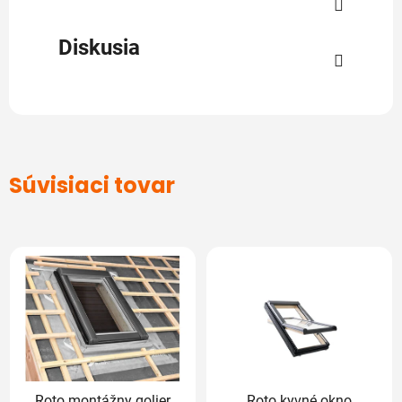
Diskusia
Súvisiaci tovar
Roto montážny golier
Roto kyvné okno