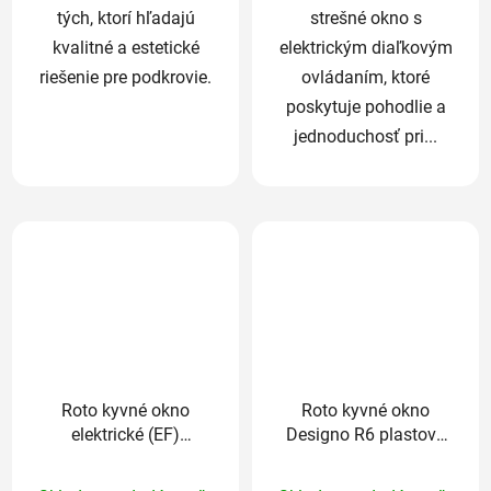
tých, ktorí hľadajú
strešné okno s
kvalitné a estetické
elektrickým diaľkovým
riešenie pre podkrovie.
ovládaním, ktoré
poskytuje pohodlie a
jednoduchosť pri...
Roto kyvné okno
Roto kyvné okno
elektrické (EF)
Designo R6 plastové
Designo R4 plastové
trojsklo Comfort
Priemerné
Priemerné
trojsklo Standard
74/98 cm