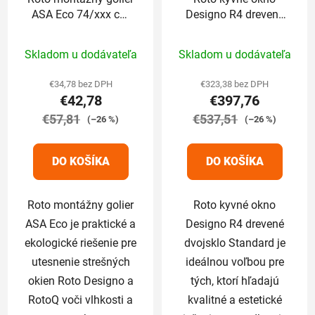
ASA Eco 74/xxx cm
Designo R4 drevené
pre Designo
dvojsklo Standard
Priemerné
Priemerné
74/98 cm
Skladom u dodávateľa
Skladom u dodávateľa
hodnotenie
hodnotenie
produktu
produktu
€34,78 bez DPH
€323,38 bez DPH
€42,78
€397,76
je
je
€57,81
5,0
€537,51
5,0
(–26 %)
(–26 %)
z
z
5
5
DO KOŠÍKA
DO KOŠÍKA
hviezdičiek.
hviezdičiek.
Roto montážny golier
Roto kyvné okno
ASA Eco je praktické a
Designo R4 drevené
ekologické riešenie pre
dvojsklo Standard je
utesnenie strešných
ideálnou voľbou pre
okien Roto Designo a
tých, ktorí hľadajú
RotoQ voči vlhkosti a
kvalitné a estetické