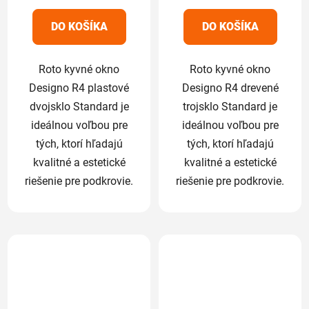
z
z
5
5
DO KOŠÍKA
DO KOŠÍKA
hviezdičiek.
hviezdičiek.
Roto kyvné okno
Roto kyvné okno
Designo R4 plastové
Designo R4 drevené
dvojsklo Standard je
trojsklo Standard je
ideálnou voľbou pre
ideálnou voľbou pre
tých, ktorí hľadajú
tých, ktorí hľadajú
kvalitné a estetické
kvalitné a estetické
riešenie pre podkrovie.
riešenie pre podkrovie.