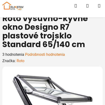
Prejsť
Hľadať
NÁKUP
na
obsah
KOŠÍK
Roto výsuvno-kyvné
okno Designo R7
plastové trojsklo
Standard 65/140 cm
Priemerné
3 hodnotenia
Podrobnosti hodnotenia
hodnotenie
Značka:
Roto
produktu
je
5,0
z
5
hviezdičiek.