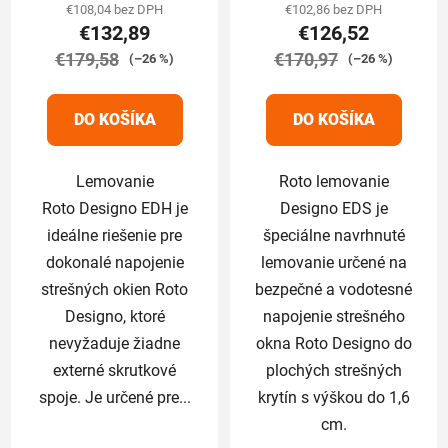
produktu
produktu
€108,04 bez DPH
€102,86 bez DPH
€132,89
€126,52
je
je
€179,58
5,0
€170,97
5,0
(–26 %)
(–26 %)
z
z
5
5
DO KOŠÍKA
DO KOŠÍKA
hviezdičiek.
hviezdičiek.
Lemovanie
Roto lemovanie
Roto Designo EDH je
Designo EDS je
ideálne riešenie pre
špeciálne navrhnuté
dokonalé napojenie
lemovanie určené na
strešných okien Roto
bezpečné a vodotesné
Designo, ktoré
napojenie strešného
nevyžaduje žiadne
okna Roto Designo do
externé skrutkové
plochých strešných
spoje. Je určené pre...
krytín s výškou do 1,6
cm.