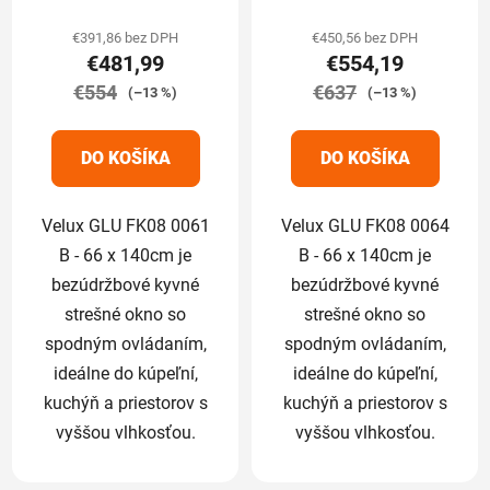
hodnotenie
produktu
€391,86 bez DPH
€450,56 bez DPH
€481,99
€554,19
je
€554
€637
5,0
(–13 %)
(–13 %)
z
5
DO KOŠÍKA
DO KOŠÍKA
hviezdičiek.
Velux GLU FK08 0061
Velux GLU FK08 0064
B - 66 x 140cm je
B - 66 x 140cm je
bezúdržbové kyvné
bezúdržbové kyvné
strešné okno so
strešné okno so
spodným ovládaním,
spodným ovládaním,
ideálne do kúpeľní,
ideálne do kúpeľní,
kuchýň a priestorov s
kuchýň a priestorov s
vyššou vlhkosťou.
vyššou vlhkosťou.