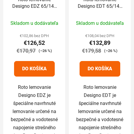
Designo EDZ 65/140
Designo EDT 65/140
cm pre profilované
cm pre ploché krytiny
Priemerné
Priemerné
krytiny do 4,5cm
nad 2,5cm
Skladom u dodávateľa
Skladom u dodávateľa
hodnotenie
hodnotenie
produktu
produktu
€102,86 bez DPH
€108,04 bez DPH
€126,52
€132,89
je
je
€170,97
5,0
€179,58
5,0
(–26 %)
(–26 %)
z
z
5
5
DO KOŠÍKA
DO KOŠÍKA
hviezdičiek.
hviezdičiek.
Roto lemovanie
Roto lemovanie
Designo EDZ je
Designo EDT je
špeciálne navrhnuté
špeciálne navrhnuté
lemovanie určené na
lemovanie určené na
bezpečné a vodotesné
bezpečné a vodotesné
napojenie strešného
napojenie strešného