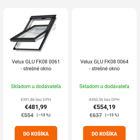
Velux GLU FK08 0061
Velux GLU FK08 0064
- strešné okno
- strešné okno
Priemerné
Priemerné
Skladom u dodávateľa
Skladom u dodávateľa
hodnotenie
hodnotenie
produktu
produktu
€391,86 bez DPH
€450,56 bez DPH
€481,99
€554,19
je
je
€554
5,0
€637
5,0
(–13 %)
(–13 %)
z
z
5
5
DO KOŠÍKA
DO KOŠÍKA