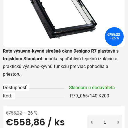
€755,22
–26 %
Roto výsuvno-kyvné strešné okno Designo R7 plastové s
trojsklom Standard
ponúka spoľahlivú tepelnú izoláciu a
praktickú výsuvno-kyvnú funkciu pre viac pohodlia a
priestoru.
Dostupnosť
Skladom u dodávateľa
Kód:
R79_065/140 K200
€755,22
–26 %
€558,86
/ ks