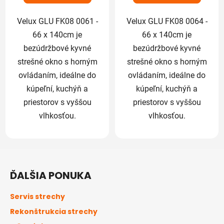
hviezdičiek.
hviezdičiek.
Velux GLU FK08 0061 -
Velux GLU FK08 0064 -
66 x 140cm je
66 x 140cm je
bezúdržbové kyvné
bezúdržbové kyvné
strešné okno s horným
strešné okno s horným
ovládaním, ideálne do
ovládaním, ideálne do
kúpeľní, kuchýň a
kúpeľní, kuchýň a
priestorov s vyššou
priestorov s vyššou
vlhkosťou.
vlhkosťou.
Z
á
ĎALŠIA PONUKA
p
ä
Servis strechy
t
Rekonštrukcia strechy
i