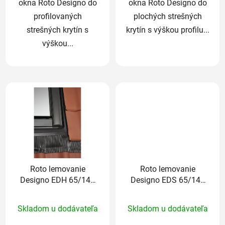
okna Roto Designo do
okna Roto Designo do
profilovaných
plochých strešných
strešných krytín s
krytín s výškou profilu...
výškou...
Roto lemovanie
Roto lemovanie
Designo EDH 65/140
Designo EDS 65/140
cm pre profilované
cm pre ploché krytiny
Priemerné
Priemerné
krytiny nad 5cm
do 1,6cm
Skladom u dodávateľa
Skladom u dodávateľa
hodnotenie
hodnotenie