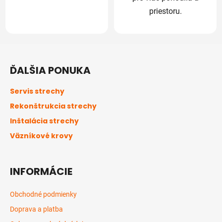
priestoru.
Z
á
ĎALŠIA PONUKA
p
ä
Servis strechy
t
Rekonštrukcia strechy
i
Inštalácia strechy
e
Väzníkové krovy
INFORMÁCIE
Obchodné podmienky
Doprava a platba