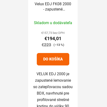
Velux EDJ FK08 2000
- zapustené
lemovanie so
Priemerné
zatepľovacou sadou
Skladom u dodávateľa
hodnotenie
produktu
€157,73 bez DPH
€194,01
je
€223
5,0
(–13 %)
z
5
DO KOŠÍKA
hviezdičiek.
VELUX EDJ 2000 je
zapustené lemovanie
so zatepľovacou sadou
BDX, navrhnuté pre
profilované strešné
krytiny do výšky 90