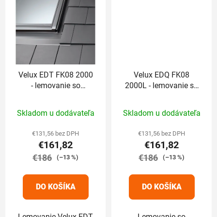
Velux EDT FK08 2000
Velux EDQ FK08
- lemovanie so
2000L - lemovanie so
zatepľovacou sadou
zatepľovacou sadou
Priemerné
Skladom u dodávateľa
Skladom u dodávateľa
hodnotenie
produktu
€131,56 bez DPH
€131,56 bez DPH
€161,82
€161,82
je
€186
5,0
€186
(–13 %)
(–13 %)
z
5
DO KOŠÍKA
DO KOŠÍKA
hviezdičiek.
Lemovanie Velux EDT
Lemovanie so