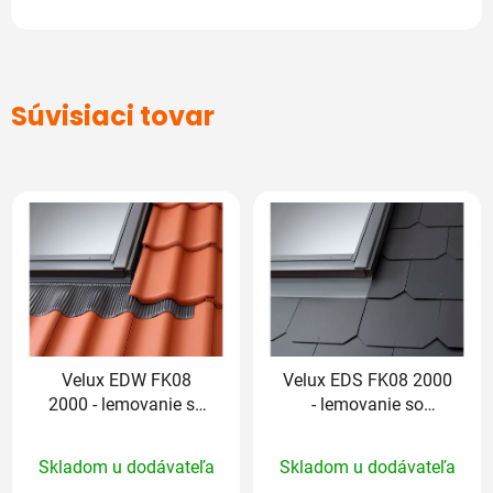
Súvisiaci tovar
Velux EDW FK08
Velux EDS FK08 2000
2000 - lemovanie so
- lemovanie so
zatepľovacou sadou
zatepľovacou sadou
Priemerné
Priemerné
Skladom u dodávateľa
Skladom u dodávateľa
hodnotenie
hodnotenie