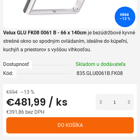
€554
–13 %
Velux GLU FK08 0061 B - 66 x 140cm
je bezúdržbové kyvné
strešné okno so spodným ovládaním, ideálne do kúpeľní,
kuchýň a priestorov s vyššou vlhkosťou.
Dostupnosť
Skladom u dodávateľa
Kód:
835.GLU0061B.FK08
€554
–13 %
€481,99
/ ks
€391,86 bez DPH
Jednotková cena:
DO KOŠÍKA