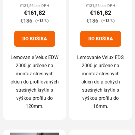
produktu
produktu
€131,56 bez DPH
€131,56 bez DPH
€161,82
€161,82
je
je
€186
5,0
€186
5,0
(–13 %)
(–13 %)
z
z
5
5
DO KOŠÍKA
DO KOŠÍKA
hviezdičiek.
hviezdičiek.
Lemovanie Velux EDW
Lemovanie Velux EDS
2000 je určené na
2000 je určené na
montáž strešných
montáž strešných
okien do profilovaných
okien do plochých
strešných krytín s
strešných krytín s
výškou profilu do
výškou profilu do
120mm.
16mm.