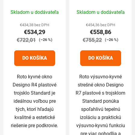
trojsklo Standard
plastové trojsklo
Priemerné
Priemerné
65/140 cm
Standard 65/140 cm
Skladom u dodávateľa
Skladom u dodávateľa
hodnotenie
hodnotenie
produktu
produktu
€434,38 bez DPH
€454,36 bez DPH
€534,29
€558,86
je
je
€722,01
5,0
€755,22
5,0
(–26 %)
(–26 %)
z
z
5
5
DO KOŠÍKA
DO KOŠÍKA
hviezdičiek.
hviezdičiek.
Roto kyvné okno
Roto výsuvno-kyvné
Designo R4 plastové
strešné okno Designo
trojsklo Standard je
R7 plastové s trojsklom
ideálnou voľbou pre
Standard ponúka
tých, ktorí hľadajú
spoľahlivú tepelnú
kvalitné a estetické
izoláciu a praktickú
riešenie pre podkrovie.
výsuvno-kyvnú funkciu
pre viac pohodlia a