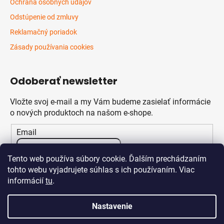
Ochrana osobných údajov
Odstúpenie od zmluvy
Reklamačný poriadok
Zásady používania cookies
Odoberať newsletter
Vložte svoj e-mail a my Vám budeme zasielať informácie
o nových produktoch na našom e-shope.
Email
Vložením e-mailu súhlasíte s
podmienkami ochrany
Tento web používa súbory cookie. Ďalším prechádzaním
osobných údajov
tohto webu vyjadrujete súhlas s ich používaním. Viac
informácií
tu
.
PRIHLÁSIŤ SA
Nastavenie