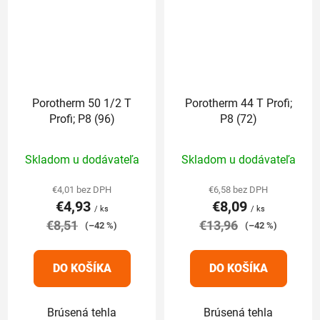
Porotherm 50 1/2 T
Porotherm 44 T Profi;
Profi; P8 (96)
P8 (72)
Priemerné
Priemerné
Skladom u dodávateľa
Skladom u dodávateľa
hodnotenie
hodnotenie
produktu
produktu
€4,01 bez DPH
€6,58 bez DPH
€4,93
€8,09
je
je
/ ks
/ ks
€8,51
5,0
€13,96
5,0
(–42 %)
(–42 %)
z
z
5
5
DO KOŠÍKA
DO KOŠÍKA
hviezdičiek.
hviezdičiek.
Brúsená tehla
Brúsená tehla