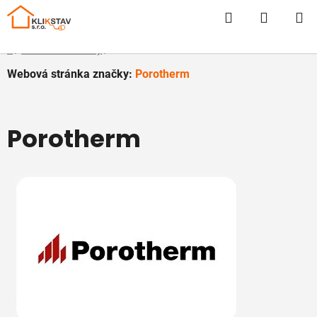
Prejsť
Hľadať
NÁKUP
na
obsah
KOŠÍK
Domov
/
Predávané značky
/
Porotherm
Webová stránka značky:
Porotherm
Porotherm