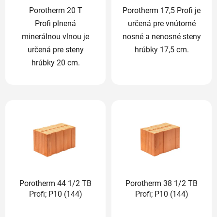
Porotherm 20 T
Porotherm 17,5 Profi je
Profi plnená
určená pre vnútorné
minerálnou vlnou je
nosné a nenosné steny
určená pre steny
hrúbky 17,5 cm.
hrúbky 20 cm.
Porotherm 44 1/2 TB
Porotherm 38 1/2 TB
Profi; P10 (144)
Profi; P10 (144)
Priemerné
Priemerné