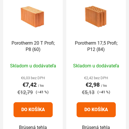
ý
n
p
i
i
e
s
p
p
r
r
o
Porotherm 20 T Profi;
Porotherm 17,5 Profi;
o
d
P8 (60)
P12 (84)
d
u
u
k
Priemerné
Priemerné
Skladom u dodávateľa
Skladom u dodávateľa
k
t
hodnotenie
hodnotenie
t
o
produktu
produktu
€6,03 bez DPH
€2,42 bez DPH
o
v
€7,42
€2,98
je
je
/ ks
/ ks
v
€12,79
5,0
€5,13
5,0
(–41 %)
(–41 %)
z
z
5
5
DO KOŠÍKA
DO KOŠÍKA
hviezdičiek.
hviezdičiek.
Brúsená tehla
Brúsená tehla