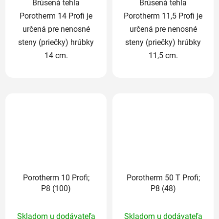
Brúsená tehla
Brúsená tehla
Porotherm 14 Profi je
Porotherm 11,5 Profi je
určená pre nenosné
určená pre nenosné
steny (priečky) hrúbky
steny (priečky) hrúbky
14 cm.
11,5 cm.
Porotherm 10 Profi;
Porotherm 50 T Profi;
P8 (100)
P8 (48)
Priemerné
Priemerné
Skladom u dodávateľa
Skladom u dodávateľa