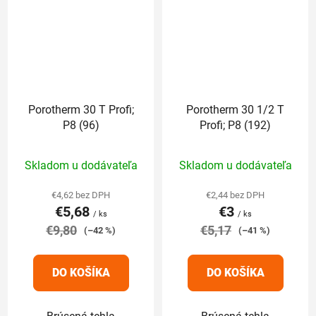
Porotherm 30 T Profi;
Porotherm 30 1/2 T
P8 (96)
Profi; P8 (192)
Priemerné
Priemerné
Skladom u dodávateľa
Skladom u dodávateľa
hodnotenie
hodnotenie
produktu
produktu
€4,62 bez DPH
€2,44 bez DPH
€5,68
€3
je
je
/ ks
/ ks
€9,80
5,0
€5,17
5,0
(–42 %)
(–41 %)
z
z
5
5
DO KOŠÍKA
DO KOŠÍKA
hviezdičiek.
hviezdičiek.