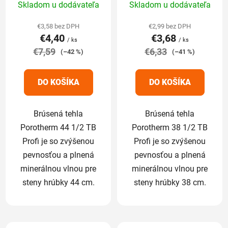
Skladom u dodávateľa
Skladom u dodávateľa
hodnotenie
hodnotenie
produktu
produktu
€3,58 bez DPH
€2,99 bez DPH
€4,40
€3,68
je
je
/ ks
/ ks
€7,59
5,0
€6,33
5,0
(–42 %)
(–41 %)
z
z
5
5
DO KOŠÍKA
DO KOŠÍKA
hviezdičiek.
hviezdičiek.
Brúsená tehla
Brúsená tehla
Porotherm 44 1/2 TB
Porotherm 38 1/2 TB
Profi je so zvýšenou
Profi je so zvýšenou
pevnosťou a plnená
pevnosťou a plnená
minerálnou vlnou pre
minerálnou vlnou pre
steny hrúbky 44 cm.
steny hrúbky 38 cm.