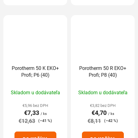
Porotherm 50 K EKO+
Porotherm 50 R EKO+
Profi; P6 (40)
Profi; P8 (40)
Priemerné
Priemerné
Skladom u dodávateľa
Skladom u dodávateľa
hodnotenie
hodnotenie
produktu
produktu
€5,96 bez DPH
€3,82 bez DPH
€7,33
€4,70
je
je
/ ks
/ ks
€12,63
5,0
€8,11
5,0
(–41 %)
(–42 %)
z
z
5
5