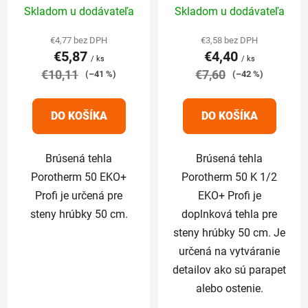
Skladom u dodávateľa
Skladom u dodávateľa
hodnotenie
hodnotenie
produktu
produktu
€4,77 bez DPH
€3,58 bez DPH
€5,87
€4,40
je
je
/ ks
/ ks
€10,11
5,0
€7,60
5,0
(–41 %)
(–42 %)
z
z
5
5
DO KOŠÍKA
DO KOŠÍKA
hviezdičiek.
hviezdičiek.
Brúsená tehla
Brúsená tehla
Porotherm 50 EKO+
Porotherm 50 K 1/2
Profi je určená pre
EKO+ Profi je
steny hrúbky 50 cm.
doplnková tehla pre
steny hrúbky 50 cm. Je
určená na vytváranie
detailov ako sú parapet
alebo ostenie.