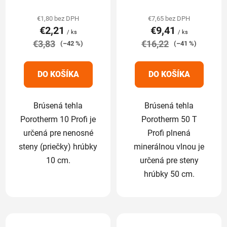
hodnotenie
hodnotenie
produktu
produktu
€1,80 bez DPH
€7,65 bez DPH
€2,21
€9,41
je
je
/ ks
/ ks
€3,83
5,0
€16,22
5,0
(–42 %)
(–41 %)
z
z
5
5
DO KOŠÍKA
DO KOŠÍKA
hviezdičiek.
hviezdičiek.
Brúsená tehla
Brúsená tehla
Porotherm 10 Profi je
Porotherm 50 T
určená pre nenosné
Profi plnená
steny (priečky) hrúbky
minerálnou vlnou je
10 cm.
určená pre steny
hrúbky 50 cm.