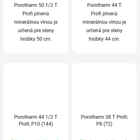
Porotherm 50 1/2 T
Porotherm 44 T
Profi plnená
Profi plnená
minerálnou vlnou je
minerálnou vlnou je
určená pre steny
určená pre steny
hrúbky 50 cm.
hrúbky 44 cm.
Porotherm 44 1/2 T
Porotherm 38 T Profi;
Profi; P10 (144)
P8 (72)
Priemerné
Priemerné