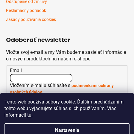
Odstúpenie od zmluvy
Reklamačný poriadok
Zásady používania cookies
Odoberať newsletter
Vložte svoj e-mail a my Vám budeme zasielať informácie
o nových produktoch na našom e-shope.
Email
Vložením e-mailu súhlasíte s
podmienkami ochrany
osobných údajov
Tento web používa súbory cookie. Ďalším prechádzaním
PRIHLÁSIŤ SA
tohto webu vyjadrujete súhlas s ich používaním. Viac
informácií
tu
.
Nastavenie