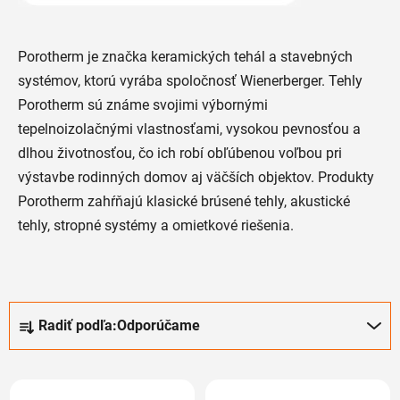
Porotherm je značka keramických tehál a stavebných
systémov, ktorú vyrába spoločnosť Wienerberger. Tehly
Porotherm sú známe svojimi výbornými
tepelnoizolačnými vlastnosťami, vysokou pevnosťou a
dlhou životnosťou, čo ich robí obľúbenou voľbou pri
výstavbe rodinných domov aj väčších objektov. Produkty
Porotherm zahŕňajú klasické brúsené tehly, akustické
tehly, stropné systémy a omietkové riešenia.
R
Radiť podľa:
Odporúčame
a
d
V
e