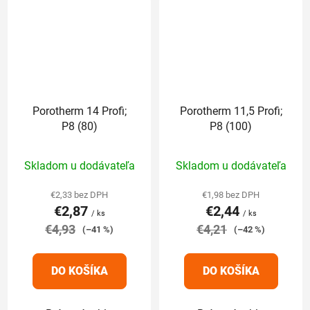
Porotherm 14 Profi;
Porotherm 11,5 Profi;
P8 (80)
P8 (100)
Priemerné
Priemerné
Skladom u dodávateľa
Skladom u dodávateľa
hodnotenie
hodnotenie
produktu
produktu
€2,33 bez DPH
€1,98 bez DPH
€2,87
€2,44
je
je
/ ks
/ ks
€4,93
5,0
€4,21
5,0
(–41 %)
(–42 %)
z
z
5
5
DO KOŠÍKA
DO KOŠÍKA
hviezdičiek.
hviezdičiek.