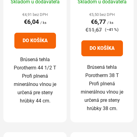
Skladom u dodávateľa
Skladom u dodávateľa
hodnotenie
hodnotenie
produktu
produktu
€4,91 bez DPH
€5,50 bez DPH
€6,04
€6,77
je
je
/ ks
/ ks
5,0
€11,67
5,0
(–41 %)
z
z
DO KOŠÍKA
5
5
DO KOŠÍKA
hviezdičiek.
hviezdičiek.
Brúsená tehla
Brúsená tehla
Porotherm 44 1/2 T
Porotherm 38 T
Profi plnená
Profi plnená
minerálnou vlnou je
minerálnou vlnou je
určená pre steny
určená pre steny
hrúbky 44 cm.
hrúbky 38 cm.