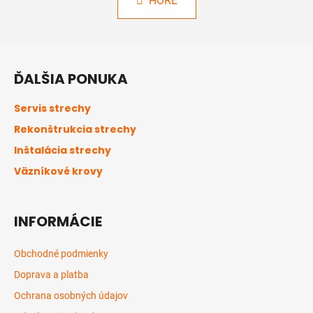
HORE
l
o
á
v
a
d
Z
n
a
á
i
c
ĎALŠIA PONUKA
e
p
i
ä
e
Servis strechy
p
t
Rekonštrukcia strechy
r
i
v
Inštalácia strechy
e
k
Väzníkové krovy
y
v
ý
INFORMÁCIE
p
i
s
Obchodné podmienky
u
Doprava a platba
Ochrana osobných údajov