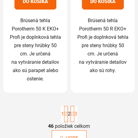
DO KOŠÍKA
DO KOŠÍKA
hviezdičiek.
hviezdičiek.
Brúsená tehla
Brúsená tehla
Porotherm 50 K EKO+
Porotherm 50 R EKO+
Profi je doplnková tehla
Profi je doplnková tehla
pre steny hrúbky 50
pre steny hrúbky 50
cm. Je určená
cm. Je určená
na vytváranie detailov
na vytváranie detailov
ako sú parapet alebo
ako sú rohy.
ostenie.
S
t
1
2
3
r
á
46
položiek celkom
O
n
v
k