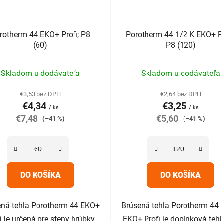
rotherm 44 EKO+ Profi; P8
Porotherm 44 1/2 K EKO+ Pr
(60)
P8 (120)
Priemerné
Priemerné
Skladom u dodávateľa
Skladom u dodávateľa
hodnotenie
hodnotenie
produktu
produktu
€3,53 bez DPH
€2,64 bez DPH
€4,34
€3,25
je
je
/ ks
/ ks
€7,48
5,0
€5,60
5,0
(–41 %)
(–41 %)
z
z
5
5
hviezdičiek.
hviezdičiek.
DO KOŠÍKA
DO KOŠÍKA
ená tehla Porotherm 44 EKO+
Brúsená tehla Porotherm 44
i je určená pre steny hrúbky
EKO+ Profi je doplnková teh