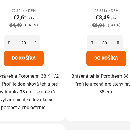
hodnotenie
hodnotenie
produktu
produktu
€2,12 bez DPH
€2,84 bez DPH
€2,61
€3,49
je
je
/ ks
/ ks
€4,49
5,0
€6,01
5,0
(–41 %)
(–41 %)
z
z
5
5
hviezdičiek.
hviezdičiek.
DO KOŠÍKA
DO KOŠÍKA
ná tehla Porotherm 38 K 1/2
Brúsená tehla Porotherm 38
Profi je doplnková tehla pre
Profi je určená pre steny h
ny hrúbky 38 cm. Je určená
38 cm.
 vytváranie detailov ako sú
parapet alebo ostenie.