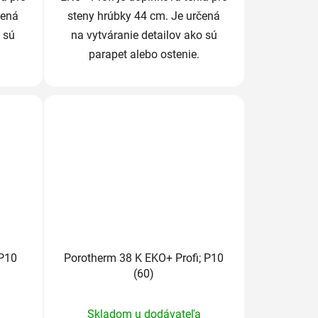
čená
steny hrúbky 44 cm. Je určená
 sú
na vytváranie detailov ako sú
parapet alebo ostenie.
 P10
Porotherm 38 K EKO+ Profi; P10
(60)
Priemerné
Skladom u dodávateľa