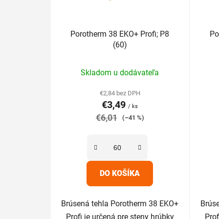
o
d
u
Porotherm 38 EKO+ Profi; P8
Po
(60)
k
t
Priemerné
o
Skladom u dodávateľa
hodnotenie
v
produktu
€2,84 bez DPH
€3,49
je
/ ks
€6,01
5,0
(–41 %)
z
5
hviezdičiek.
DO KOŠÍKA
Brúsená tehla Porotherm 38 EKO+
Brús
Profi je určená pre steny hrúbky
Prof