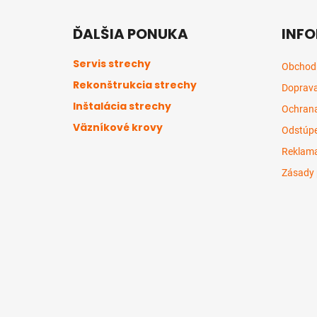
Z
á
ĎALŠIA PONUKA
INFO
p
ä
Servis strechy
Obchod
t
Rekonštrukcia strechy
Doprava
i
Inštalácia strechy
e
Ochrana
Väzníkové krovy
Odstúpe
Reklama
Zásady 