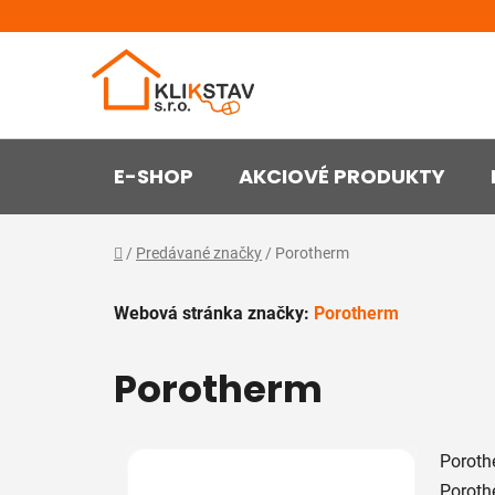
Prejsť
na
obsah
E-SHOP
AKCIOVÉ PRODUKTY
Domov
/
Predávané značky
/
Porotherm
Webová stránka značky:
Porotherm
Porotherm
Poroth
Poroth