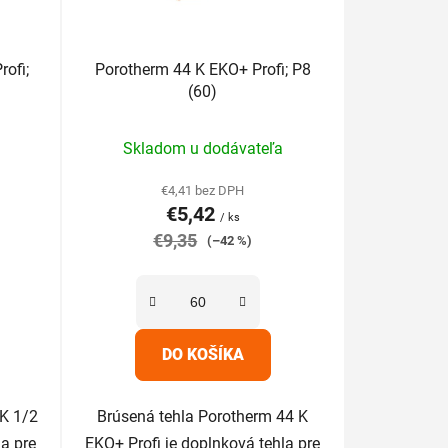
d
u
ofi;
Porotherm 44 K EKO+ Profi; P8
k
(60)
t
o
Priemerné
v
Skladom u dodávateľa
hodnotenie
produktu
€4,41 bez DPH
€5,42
je
/ ks
€9,35
5,0
(–42 %)
z
5
hviezdičiek.
DO KOŠÍKA
 K 1/2
Brúsená tehla Porotherm 44 K
la pre
EKO+ Profi je doplnková tehla pre