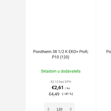
Porotherm 38 1/2 K EKO+ Profi;
Po
P10 (120)
Priemerné
Skladom u dodávateľa
hodnotenie
produktu
€2,12 bez DPH
€2,61
je
/ ks
€4,49
5,0
(–41 %)
z
5