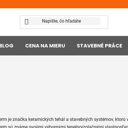
BLOG
CENA NA MIERU
STAVEBNÉ PRÁCE
erm je značka keramických tehál a stavebných systémov, ktorú 
erm sú známe svojimi výbornými tepelnoizolačnými vlastnosťam