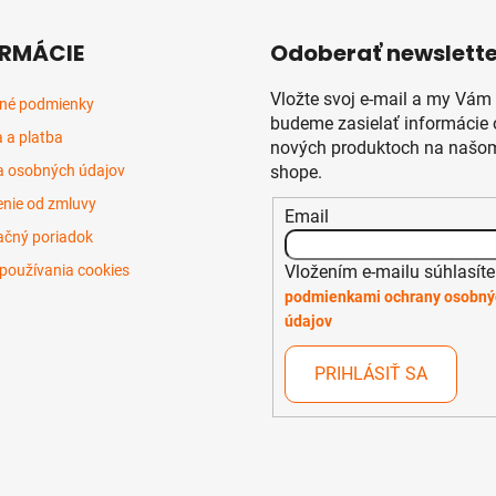
a
n
c
i
RMÁCIE
Odoberať newslette
i
e
e
Vložte svoj e-mail a my Vám
p
né podmienky
budeme zasielať informácie 
r
 a platba
nových produktoch na našom
v
 osobných údajov
shope.
k
y
nie od zmluvy
Email
v
čný poriadok
ý
p
Vložením e-mailu súhlasíte
používania cookies
i
podmienkami ochrany osobný
s
údajov
u
PRIHLÁSIŤ SA