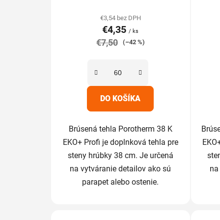
hodnotenie
produktu
€3,54 bez DPH
€4,35
je
/ ks
€7,50
5,0
(–42 %)
z
5
hviezdičiek.
DO KOŠÍKA
Brúsená tehla Porotherm 38 K
Brúse
EKO+ Profi je doplnková tehla pre
EKO+ 
steny hrúbky 38 cm. Je určená
ste
na vytváranie detailov ako sú
na
parapet alebo ostenie.