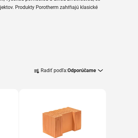
jektov. Produkty Porotherm zahŕňajú klasické
R
Radiť podľa:
Odporúčame
a
d
e
n
i
e
p
r
o