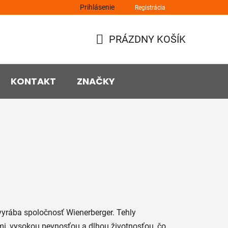
Prihlásenie
Registrácia
PRÁZDNY KOŠÍK
NÁKUPNÝ
KOŠÍK
KONTAKT
ZNAČKY
vyrába spoločnosť Wienerberger. Tehly
i, vysokou pevnosťou a dlhou životnosťou, čo