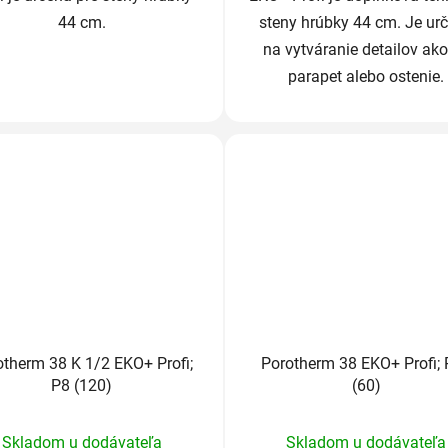
44 cm.
steny hrúbky 44 cm. Je ur
na vytváranie detailov ako
parapet alebo ostenie.
otherm 38 K 1/2 EKO+ Profi;
Porotherm 38 EKO+ Profi;
P8 (120)
(60)
Priemerné
Priemerné
Skladom u dodávateľa
Skladom u dodávateľa