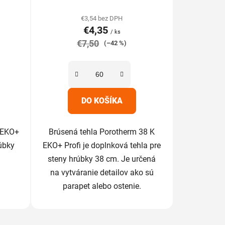
hodnotenie
produktu
€3,54 bez DPH
€4,35
je
/ ks
€7,50
5,0
(–42 %)
z
5
hviezdičiek.
DO KOŠÍKA
 EKO+
Brúsená tehla Porotherm 38 K
rúbky
EKO+ Profi je doplnková tehla pre
steny hrúbky 38 cm. Je určená
na vytváranie detailov ako sú
parapet alebo ostenie.