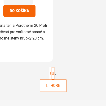
hviezdičiek.
DO KOŠÍKA
ená tehla Porotherm 20 Profi
určená pre vnútorné nosné a
nosné steny hrúbky 20 cm.
S
t
1
3
r
O
á
HORE
v
n
k
l
o
á
v
d
a