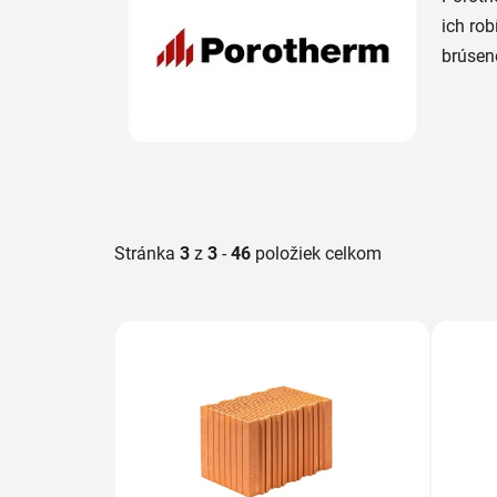
ich ro
brúsené
Stránka
3
z
3
-
46
položiek celkom
V
ý
p
i
s
p
r