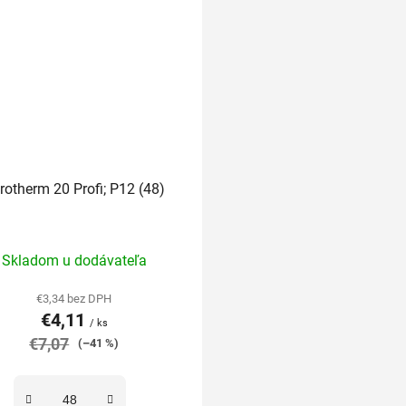
rotherm 20 Profi; P12 (48)
Priemerné
Skladom u dodávateľa
hodnotenie
produktu
€3,34 bez DPH
€4,11
je
/ ks
€7,07
5,0
(–41 %)
z
5