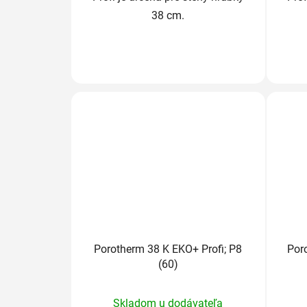
38 cm.
Porotherm 38 K EKO+ Profi; P8
Por
(60)
Priemerné
Skladom u dodávateľa