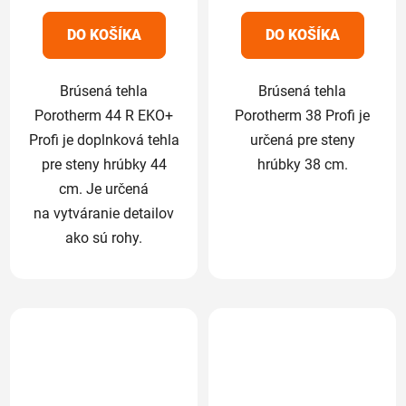
z
z
5
5
DO KOŠÍKA
DO KOŠÍKA
hviezdičiek.
hviezdičiek.
Brúsená tehla
Brúsená tehla
Porotherm 44 R EKO+
Porotherm 38 Profi je
Profi je doplnková tehla
určená pre steny
pre steny hrúbky 44
hrúbky 38 cm.
cm. Je určená
na vytváranie detailov
ako sú rohy.