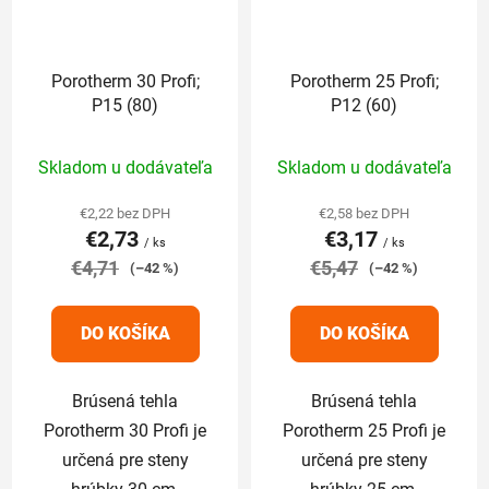
Porotherm 30 Profi;
Porotherm 25 Profi;
P15 (80)
P12 (60)
Priemerné
Priemerné
Skladom u dodávateľa
Skladom u dodávateľa
hodnotenie
hodnotenie
produktu
produktu
€2,22 bez DPH
€2,58 bez DPH
€2,73
€3,17
je
je
/ ks
/ ks
€4,71
4,3
€5,47
5,0
(–42 %)
(–42 %)
z
z
5
5
DO KOŠÍKA
DO KOŠÍKA
hviezdičiek.
hviezdičiek.
Brúsená tehla
Brúsená tehla
Porotherm 30 Profi je
Porotherm 25 Profi je
určená pre steny
určená pre steny