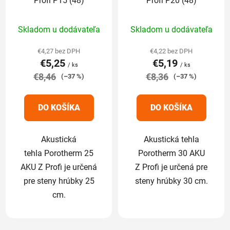
Profi P15 (48)
Profi P20 (48)
Priemerné
Priemerné
Skladom u dodávateľa
Skladom u dodávateľa
hodnotenie
hodnotenie
produktu
produktu
€4,27 bez DPH
€4,22 bez DPH
€5,25
€5,19
je
je
/ ks
/ ks
€8,46
5,0
€8,36
5,0
(–37 %)
(–37 %)
z
z
5
5
DO KOŠÍKA
DO KOŠÍKA
hviezdičiek.
hviezdičiek.
Akustická
Akustická tehla
tehla Porotherm 25
Porotherm 30 AKU
AKU Z Profi je určená
Z Profi je určená pre
pre steny hrúbky 25
steny hrúbky 30 cm.
cm.