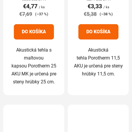
€4,77
€3,33
je
je
/ ks
/ ks
€7,69
5,0
€5,38
5,0
(–37 %)
(–38 %)
z
z
5
5
DO KOŠÍKA
DO KOŠÍKA
hviezdičiek.
hviezdičiek.
Akustická tehla s
Akustická
maltovou
tehla Porotherm 11,5
kapsou Porotherm 25
AKU je určená pre steny
AKU MK je určená pre
hrúbky 11,5 cm.
steny hrúbky 25 cm.