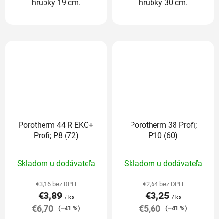
hrúbky 19 cm.
hrúbky 30 cm.
Porotherm 44 R EKO+
Porotherm 38 Profi;
Profi; P8 (72)
P10 (60)
Priemerné
Priemerné
Skladom u dodávateľa
Skladom u dodávateľa
hodnotenie
hodnotenie
produktu
produktu
€3,16 bez DPH
€2,64 bez DPH
€3,89
€3,25
je
je
/ ks
/ ks
€6,70
5,0
€5,60
5,0
(–41 %)
(–41 %)