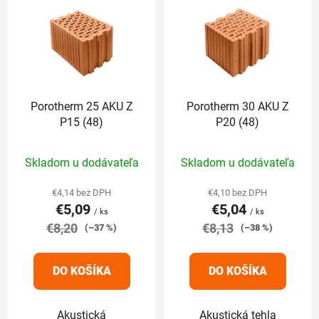
ý
n
p
i
i
e
s
p
p
r
r
o
Porotherm 25 AKU Z
Porotherm 30 AKU Z
o
d
P15 (48)
P20 (48)
d
u
u
k
Priemerné
Priemerné
Skladom u dodávateľa
Skladom u dodávateľa
k
t
hodnotenie
hodnotenie
t
o
produktu
produktu
€4,14 bez DPH
€4,10 bez DPH
o
v
€5,09
€5,04
je
je
/ ks
/ ks
v
€8,20
5,0
€8,13
5,0
(–37 %)
(–38 %)
z
z
5
5
DO KOŠÍKA
DO KOŠÍKA
hviezdičiek.
hviezdičiek.
Akustická
Akustická tehla