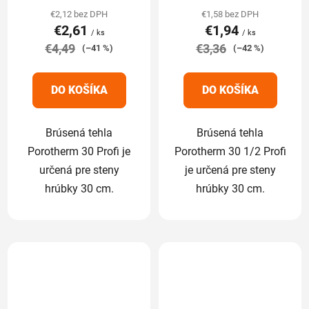
produktu
produktu
€2,12 bez DPH
€1,58 bez DPH
€2,61
€1,94
je
je
/ ks
/ ks
€4,49
5,0
€3,36
5,0
(–41 %)
(–42 %)
z
z
5
5
DO KOŠÍKA
DO KOŠÍKA
hviezdičiek.
hviezdičiek.
Brúsená tehla
Brúsená tehla
Porotherm 30 Profi je
Porotherm 30 1/2 Profi
určená pre steny
je určená pre steny
hrúbky 30 cm.
hrúbky 30 cm.