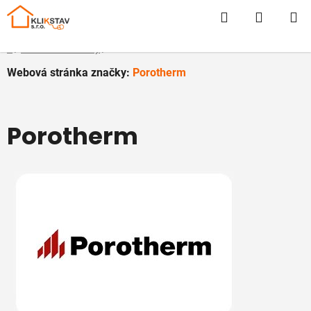
Prejsť
Hľadať
NÁKUP
na
obsah
KOŠÍK
Domov
/
Predávané značky
/
Porotherm
Webová stránka značky:
Porotherm
Porotherm