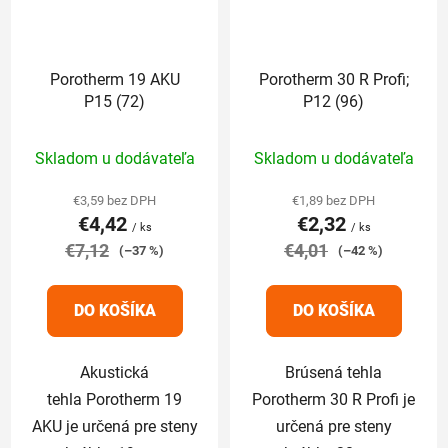
Porotherm 19 AKU
Porotherm 30 R Profi;
P15 (72)
P12 (96)
Priemerné
Priemerné
Skladom u dodávateľa
Skladom u dodávateľa
hodnotenie
hodnotenie
produktu
produktu
€3,59 bez DPH
€1,89 bez DPH
€4,42
€2,32
je
je
/ ks
/ ks
€7,12
5,0
€4,01
5,0
(–37 %)
(–42 %)
z
z
5
5
DO KOŠÍKA
DO KOŠÍKA
hviezdičiek.
hviezdičiek.
Akustická
Brúsená tehla
tehla Porotherm 19
Porotherm 30 R Profi je
AKU je určená pre steny
určená pre steny