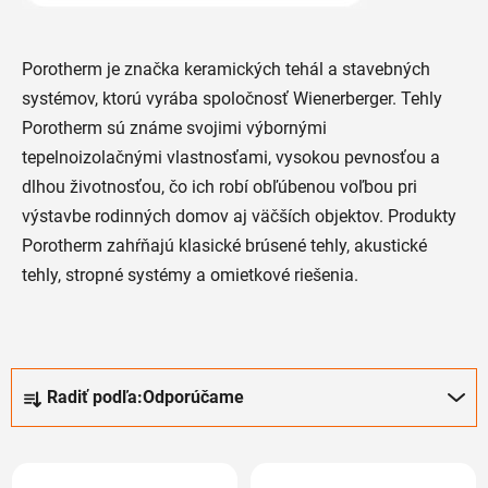
Porotherm je značka keramických tehál a stavebných
systémov, ktorú vyrába spoločnosť Wienerberger. Tehly
Porotherm sú známe svojimi výbornými
tepelnoizolačnými vlastnosťami, vysokou pevnosťou a
dlhou životnosťou, čo ich robí obľúbenou voľbou pri
výstavbe rodinných domov aj väčších objektov. Produkty
Porotherm zahŕňajú klasické brúsené tehly, akustické
tehly, stropné systémy a omietkové riešenia.
R
Radiť podľa:
Odporúčame
a
d
V
e