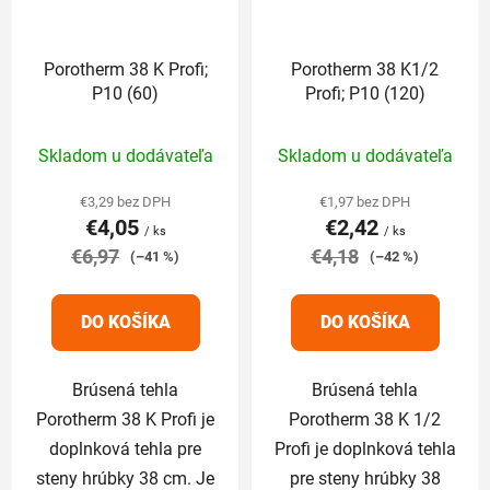
Porotherm 38 K Profi;
Porotherm 38 K1/2
P10 (60)
Profi; P10 (120)
Priemerné
Priemerné
Skladom u dodávateľa
Skladom u dodávateľa
hodnotenie
hodnotenie
produktu
produktu
€3,29 bez DPH
€1,97 bez DPH
€4,05
€2,42
je
je
/ ks
/ ks
€6,97
5,0
€4,18
5,0
(–41 %)
(–42 %)
z
z
5
5
DO KOŠÍKA
DO KOŠÍKA
hviezdičiek.
hviezdičiek.
Brúsená tehla
Brúsená tehla
Porotherm 38 K Profi je
Porotherm 38 K 1/2
doplnková tehla pre
Profi je doplnková tehla
steny hrúbky 38 cm. Je
pre steny hrúbky 38