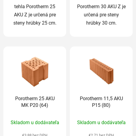
tehla Porotherm 25
Porotherm 30 AKU Z je
AKU Z je určená pre
určená pre steny
steny hrúbky 25 cm.
hrúbky 30 cm.
Porotherm 25 AKU
Porotherm 11,5 AKU
MK P20 (64)
P15 (80)
Priemerné
Priemerné
Skladom u dodávateľa
Skladom u dodávateľa
hodnotenie
hodnotenie
produktu
produktu
€3,88 bez DPH
€2,71 bez DPH