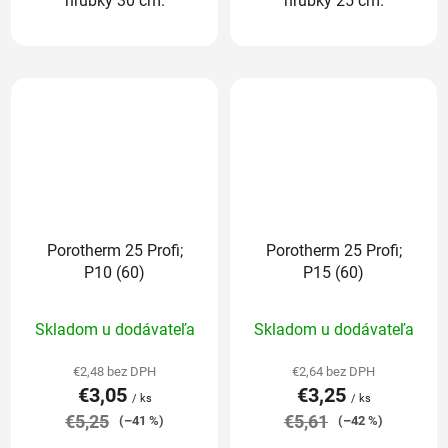
hrúbky 30 cm.
hrúbky 25 cm.
Porotherm 25 Profi;
Porotherm 25 Profi;
P10 (60)
P15 (60)
Priemerné
Priemerné
Skladom u dodávateľa
Skladom u dodávateľa
hodnotenie
hodnotenie
produktu
produktu
€2,48 bez DPH
€2,64 bez DPH
€3,05
€3,25
je
je
/ ks
/ ks
€5,25
5,0
€5,61
5,0
(–41 %)
(–42 %)
z
z