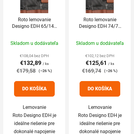
Roto lemovanie
Roto lemovanie
Designo EDH 65/140
Designo EDH 74/78
cm pre profilované
cm pre profilované
Priemerné
Priemerné
krytiny nad 5cm
krytiny nad 5cm
Skladom u dodávateľa
Skladom u dodávateľa
hodnotenie
hodnotenie
produktu
produktu
€108,04 bez DPH
€102,12 bez DPH
€132,89
€125,61
je
je
/ ks
/ ks
€179,58
5,0
€169,74
5,0
(–26 %)
(–26 %)
z
z
5
5
DO KOŠÍKA
DO KOŠÍKA
hviezdičiek.
hviezdičiek.
Lemovanie
Lemovanie
Roto Designo EDH je
Roto Designo EDH je
ideálne riešenie pre
ideálne riešenie pre
dokonalé napojenie
dokonalé napojenie