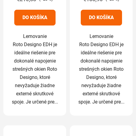
z
5
DO KOŠÍKA
DO KOŠÍKA
hviezdičiek.
Lemovanie
Lemovanie
Roto Designo EDH je
Roto Designo EDH je
ideálne riešenie pre
ideálne riešenie pre
dokonalé napojenie
dokonalé napojenie
strešných okien Roto
strešných okien Roto
Designo, ktoré
Designo, ktoré
nevyžaduje žiadne
nevyžaduje žiadne
externé skrutkové
externé skrutkové
spoje. Je určené pre...
spoje. Je určené pre...