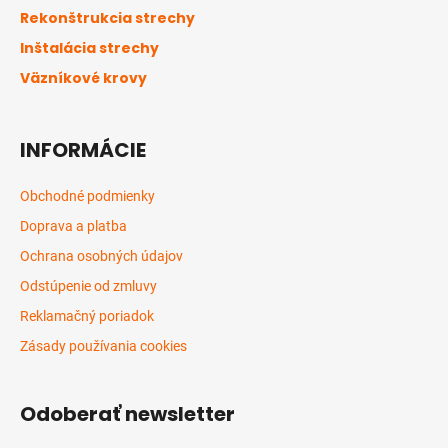
p
t
Rekonštrukcia strechy
r
i
v
Inštalácia strechy
e
k
Väzníkové krovy
y
v
ý
INFORMÁCIE
p
i
s
Obchodné podmienky
u
Doprava a platba
Ochrana osobných údajov
Odstúpenie od zmluvy
Reklamačný poriadok
Zásady používania cookies
Odoberať newsletter