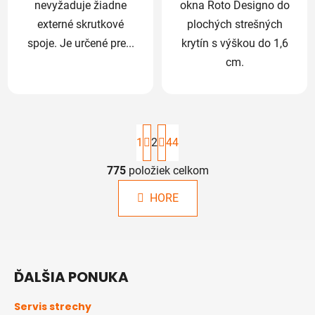
nevyžaduje žiadne
okna Roto Designo do
externé skrutkové
plochých strešných
spoje. Je určené pre...
krytín s výškou do 1,6
cm.
S
t
1
2
44
r
á
775
položiek celkom
O
n
v
k
HORE
l
o
á
v
a
d
Z
n
a
á
i
c
ĎALŠIA PONUKA
e
p
i
ä
e
Servis strechy