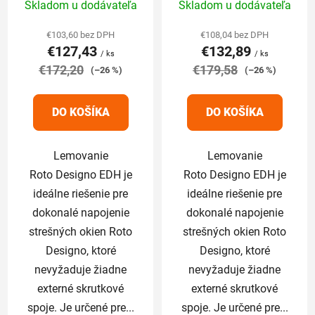
Skladom u dodávateľa
Skladom u dodávateľa
hodnotenie
hodnotenie
produktu
produktu
€103,60 bez DPH
€108,04 bez DPH
€127,43
€132,89
je
je
/ ks
/ ks
€172,20
5,0
€179,58
5,0
(–26 %)
(–26 %)
z
z
5
5
DO KOŠÍKA
DO KOŠÍKA
hviezdičiek.
hviezdičiek.
Lemovanie
Lemovanie
Roto Designo EDH je
Roto Designo EDH je
ideálne riešenie pre
ideálne riešenie pre
dokonalé napojenie
dokonalé napojenie
strešných okien Roto
strešných okien Roto
Designo, ktoré
Designo, ktoré
nevyžaduje žiadne
nevyžaduje žiadne
externé skrutkové
externé skrutkové
spoje. Je určené pre...
spoje. Je určené pre...