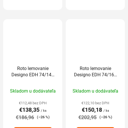
Roto lemovanie
Roto lemovanie
Designo EDH 74/140
Designo EDH 74/160
cm pre profilované
cm pre profilované
Priemerné
Priemerné
krytiny nad 5cm
krytiny nad 5cm
Skladom u dodávateľa
Skladom u dodávateľa
hodnotenie
hodnotenie
produktu
produktu
€112,48 bez DPH
€122,10 bez DPH
€138,35
€150,18
je
je
/ ks
/ ks
€186,96
5,0
€202,95
5,0
(–26 %)
(–26 %)
z
z