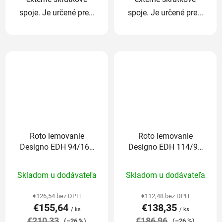
spoje. Je určené pre...
spoje. Je určené pre...
Roto lemovanie
Roto lemovanie
Designo EDH 94/160
Designo EDH 114/98
cm pre profilované
cm pre profilované
Priemerné
krytiny nad 5cm
krytiny nad 5cm
Skladom u dodávateľa
Skladom u dodávateľa
hodnotenie
produktu
€126,54 bez DPH
€112,48 bez DPH
€155,64
€138,35
je
/ ks
/ ks
€210,33
5,0
€186,96
(–26 %)
(–26 %)