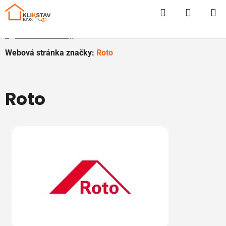
Prejsť
Hľadať
NÁKUP
na
obsah
KOŠÍK
Domov
/
Predávané značky
/
Roto
Webová stránka značky:
Roto
Roto