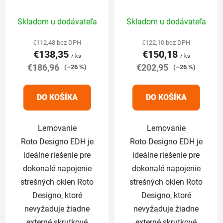
cm pre profilované
cm pre profilované
Priemerné
Priemerné
krytiny nad 5cm
krytiny nad 5cm
Skladom u dodávateľa
Skladom u dodávateľa
hodnotenie
hodnotenie
produktu
produktu
€112,48 bez DPH
€122,10 bez DPH
€138,35
€150,18
je
je
/ ks
/ ks
€186,96
5,0
€202,95
5,0
(–26 %)
(–26 %)
z
z
5
5
DO KOŠÍKA
DO KOŠÍKA
hviezdičiek.
hviezdičiek.
Lemovanie
Lemovanie
Roto Designo EDH je
Roto Designo EDH je
ideálne riešenie pre
ideálne riešenie pre
dokonalé napojenie
dokonalé napojenie
strešných okien Roto
strešných okien Roto
Designo, ktoré
Designo, ktoré
nevyžaduje žiadne
nevyžaduje žiadne
externé skrutkové
externé skrutkové