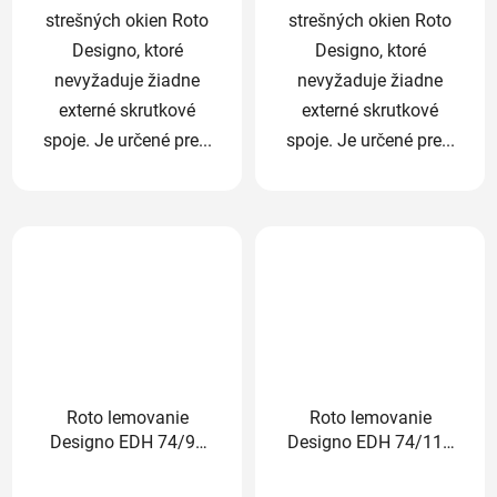
strešných okien Roto
strešných okien Roto
Designo, ktoré
Designo, ktoré
nevyžaduje žiadne
nevyžaduje žiadne
externé skrutkové
externé skrutkové
spoje. Je určené pre...
spoje. Je určené pre...
Roto lemovanie
Roto lemovanie
Designo EDH 74/98
Designo EDH 74/118
cm pre profilované
cm pre profilované
Priemerné
Priemerné
krytiny nad 5cm
krytiny nad 5cm