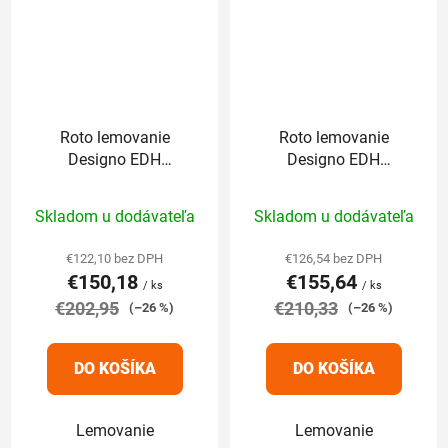
Roto lemovanie
Roto lemovanie
Designo EDH
Designo EDH
114/118 cm pre
114/140 cm pre
Priemerné
Priemerné
profilované krytiny
profilované krytiny
Skladom u dodávateľa
Skladom u dodávateľa
nad 5cm
nad 5cm
hodnotenie
hodnotenie
produktu
produktu
€122,10 bez DPH
€126,54 bez DPH
€150,18
€155,64
je
je
/ ks
/ ks
€202,95
5,0
€210,33
5,0
(–26 %)
(–26 %)
z
z
5
5
DO KOŠÍKA
DO KOŠÍKA
hviezdičiek.
hviezdičiek.
Lemovanie
Lemovanie