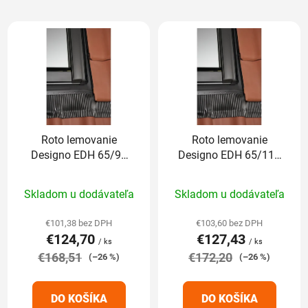
d
V
e
ý
n
p
i
i
e
s
p
p
r
r
o
Roto lemovanie
Roto lemovanie
o
d
Designo EDH 65/98
Designo EDH 65/118
d
u
cm pre profilované
cm pre profilované
u
k
Priemerné
Priemerné
krytiny nad 5cm
krytiny nad 5cm
Skladom u dodávateľa
Skladom u dodávateľa
k
t
hodnotenie
hodnotenie
t
o
produktu
produktu
€101,38 bez DPH
€103,60 bez DPH
o
v
€124,70
€127,43
je
je
/ ks
/ ks
v
€168,51
5,0
€172,20
5,0
(–26 %)
(–26 %)
z
z
5
5
DO KOŠÍKA
DO KOŠÍKA