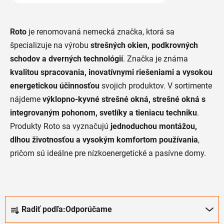
Roto
je renomovaná nemecká značka, ktorá sa
špecializuje na výrobu
strešných okien, podkrovných
schodov a dverných technológií
. Značka je známa
kvalitou spracovania, inovatívnymi riešeniami a vysokou
energetickou účinnosťou
svojich produktov. V sortimente
nájdeme
výklopno-kyvné strešné okná, strešné okná s
integrovaným pohonom, svetlíky a tieniacu techniku
.
Produkty Roto sa vyznačujú
jednoduchou montážou,
dlhou životnosťou a vysokým komfortom používania
,
pričom sú ideálne pre nízkoenergetické a pasívne domy.
R
Radiť podľa:
Odporúčame
a