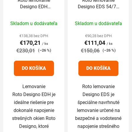
Roto lemovanie
Roto lemovanie
Designo EDH
Designo EDS 54/78
134/140 cm pre
cm pre ploché krytiny
Priemerné
Priemerné
profilované krytiny
do 1,6cm
Skladom u dodávateľa
Skladom u dodávateľa
nad 5cm
hodnotenie
hodnotenie
produktu
produktu
€138,38 bez DPH
€90,28 bez DPH
€170,21
€111,04
je
je
/ ks
/ ks
€230,01
5,0
€150,06
5,0
(–26 %)
(–26 %)
z
z
5
5
DO KOŠÍKA
DO KOŠÍKA
hviezdičiek.
hviezdičiek.
Lemovanie
Roto lemovanie
Roto Designo EDH je
Designo EDS je
ideálne riešenie pre
špeciálne navrhnuté
dokonalé napojenie
lemovanie určené na
strešných okien Roto
bezpečné a vodotesné
Designo, ktoré
napojenie strešného