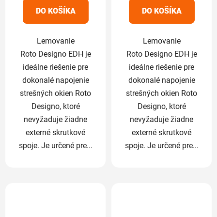
5
5
DO KOŠÍKA
DO KOŠÍKA
hviezdičiek.
hviezdičiek.
Lemovanie
Lemovanie
Roto Designo EDH je
Roto Designo EDH je
ideálne riešenie pre
ideálne riešenie pre
dokonalé napojenie
dokonalé napojenie
strešných okien Roto
strešných okien Roto
Designo, ktoré
Designo, ktoré
nevyžaduje žiadne
nevyžaduje žiadne
externé skrutkové
externé skrutkové
spoje. Je určené pre...
spoje. Je určené pre...